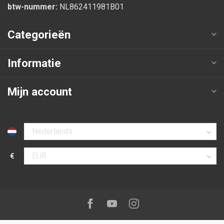
btw-nummer:
NL862411981B01
Categorieën
Informatie
Mijn account
Selecteer taal
€
Selecteer valuta
Volg ons op:
Facebook
Youtube
Instagram