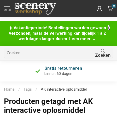
0
MENU
☀️ Vakantieperiode! Bestellingen worden gewoon
verzonden, maar de verwerking kan tijdelijk 1 à 2
werkdagen langer duren. Lees meer →
Zoeken
Gratis retourneren
binnen 60 dagen
Home
/
Tags
/
AK interactive oplosmiddel
Producten getagd met AK
interactive oplosmiddel