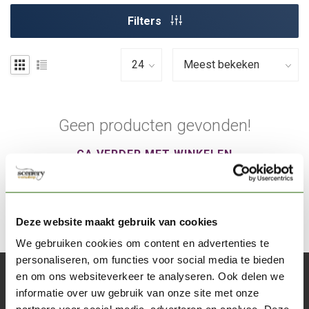
Filters
Geen producten gevonden!
GA VERDER MET WINKELEN
Deze website maakt gebruik van cookies
We gebruiken cookies om content en advertenties te
personaliseren, om functies voor social media te bieden
en om ons websiteverkeer te analyseren. Ook delen we
Abonneer je op onze nieuwsbrief
informatie over uw gebruik van onze site met onze
Blijf op de hoogte over onze laatste acties