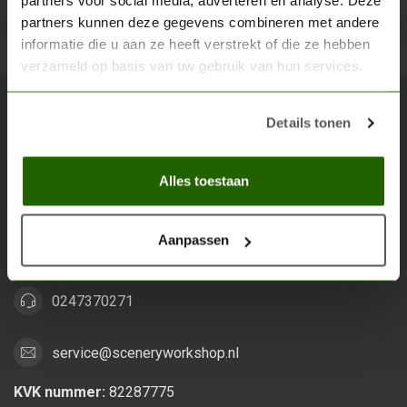
partners voor social media, adverteren en analyse. Deze
partners kunnen deze gegevens combineren met andere
Abon
informatie die u aan ze heeft verstrekt of die ze hebben
verzameld op basis van uw gebruik van hun services.
Details tonen
Scenery Workshop BV
Alles voor je miniature wargaming en scenery
Alles toestaan
Grootstalselaan 46
6533 KK Nijmegen
Aanpassen
Nederland
0247370271
service@sceneryworkshop.nl
KVK nummer:
82287775