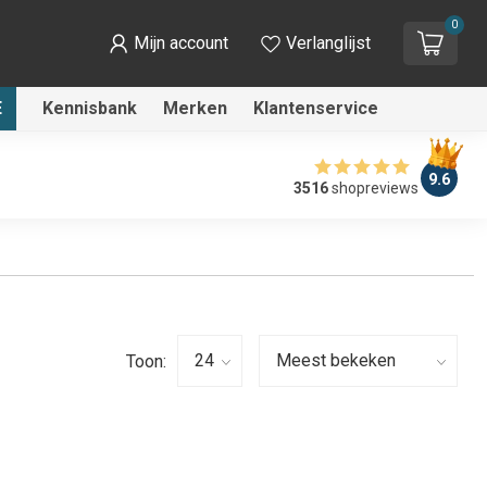
0
Mijn account
Verlanglijst
E
Kennisbank
Merken
Klantenservice
9.6
3516
shopreviews
Toon: