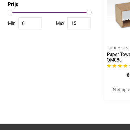
Prijs
Min
Max
HOBBYZON
Paper Towe
OM08a
€
Niet op 