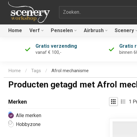
Zoekterm
Home
Verf
Penselen
Airbrush
Scenery
Gratis verzending
Gratis 
vanaf € 100,-
binnen 6
Home
/
Tags
/
Afrol mechanisme
Producten getagd met Afrol me
1
Pr
Merken
Alle merken
Hobbyzone