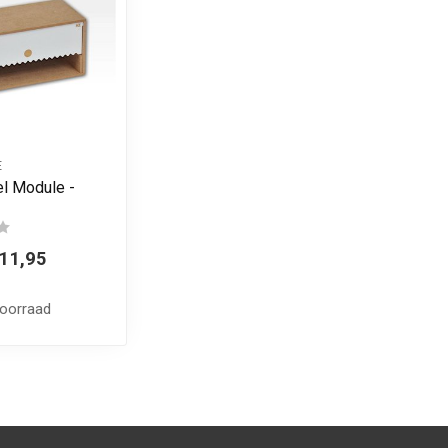
E
l Module -
11,95
voorraad