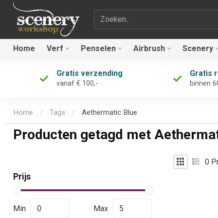
Zoekterm
Home
Verf
Penselen
Airbrush
Scenery
Gratis verzending
Gratis 
vanaf € 100,-
binnen 6
Home
/
Tags
/
Aethermatic Blue
Producten getagd met Aethermat
0
Pr
Prijs
Min
Max