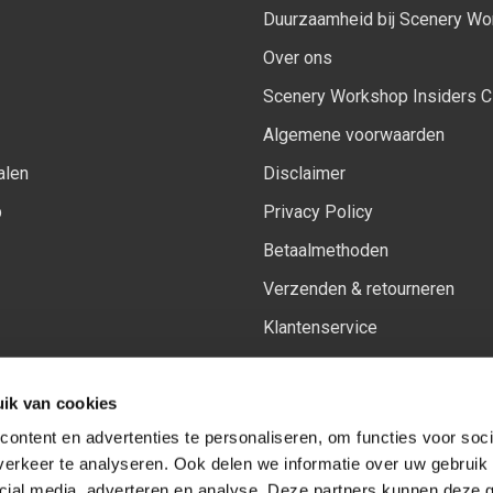
Duurzaamheid bij Scenery W
Over ons
Scenery Workshop Insiders C
Algemene voorwaarden
alen
Disclaimer
p
Privacy Policy
Betaalmethoden
Verzenden & retourneren
Klantenservice
Sitemap
ik van cookies
Het vernieuwde Insiders spa
ontent en advertenties te personaliseren, om functies voor soci
erkeer te analyseren. Ook delen we informatie over uw gebruik 
cial media, adverteren en analyse. Deze partners kunnen deze