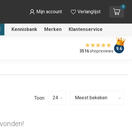
0
Mijn account
Verlanglijst
E
Kennisbank
Merken
Klantenservice
9.6
3516
shopreviews
Toon:
vonden!