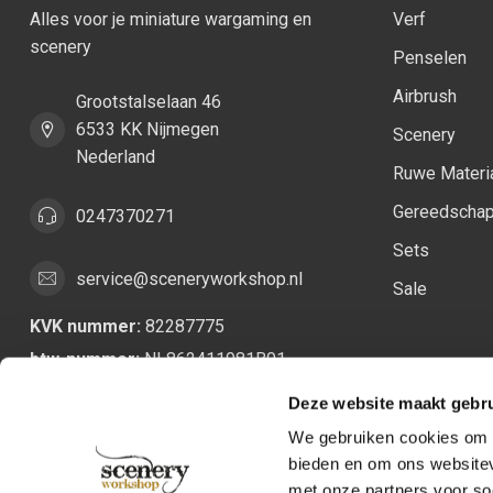
Alles voor je miniature wargaming en
Verf
scenery
Penselen
Airbrush
Grootstalselaan 46
6533 KK Nijmegen
Scenery
Nederland
Ruwe Materi
Gereedscha
0247370271
Sets
service@sceneryworkshop.nl
Sale
KVK nummer:
82287775
btw-nummer:
NL862411981B01
Deze website maakt gebru
We gebruiken cookies om c
bieden en om ons websitev
met onze partners voor so