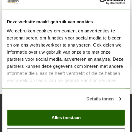
AK INTERACTIVE
Eternal Darkness Wargame Color Set - 4 kleuren - 17ml -
Deze website maakt gebruik van cookies
AK1070
We gebruiken cookies om content en advertenties te
personaliseren, om functies voor social media te bieden
€11,00
en om ons websiteverkeer te analyseren. Ook delen we
Op voorraad
informatie over uw gebruik van onze site met onze
partners voor social media, adverteren en analyse. Deze
Toe
partners kunnen deze gegevens combineren met andere
informatie die u aan ze heeft verstrekt of die ze hebben
verzameld op basis van uw gebruik van hun services.
Details tonen
Abonneer je op onze nieuwsbrief
Blijf op de hoogte over onze laatste acties
Alles toestaan
Abon