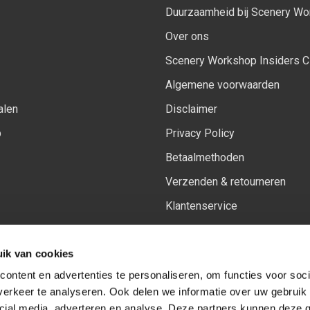
Duurzaamheid bij Scenery W
Over ons
Scenery Workshop Insiders C
Algemene voorwaarden
alen
Disclaimer
p
Privacy Policy
Betaalmethoden
Verzenden & retourneren
Klantenservice
Sitemap
ik van cookies
Het vernieuwde Insiders spa
ontent en advertenties te personaliseren, om functies voor soci
erkeer te analyseren. Ook delen we informatie over uw gebruik 
cial media, adverteren en analyse. Deze partners kunnen deze