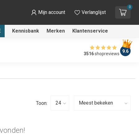
0
Mijn account
Verlanglijst
E
Kennisbank
Merken
Klantenservice
9.6
3516
shopreviews
Toon:
vonden!