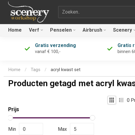
Zoekterm
Home
Verf
Penselen
Airbrush
Scenery
Gratis verzending
Gratis 
vanaf € 100,-
binnen 6
Home
/
Tags
/
acryl kwast set
Producten getagd met acryl kwas
0
Pr
Prijs
Min
Max