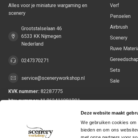
Alles voor je miniature wargaming en
Verf
scenery
Penselen
Airbrush
Grootstalselaan 46
6533 KK Nijmegen
Scenery
Nederland
Ruwe Materi
Gereedscha
0247370271
Sets
service@sceneryworkshop.nl
Sale
KVK nummer:
82287775
btw-nummer:
NL862411981B01
Deze website maakt gebru
We gebruiken cookies om c
bieden en om ons websitev
met onze partners voor so