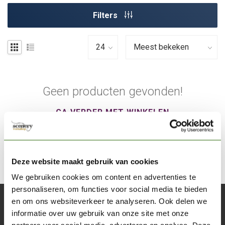
Filters
Geen producten gevonden!
GA VERDER MET WINKELEN
Deze website maakt gebruik van cookies
We gebruiken cookies om content en advertenties te
personaliseren, om functies voor social media te bieden
en om ons websiteverkeer te analyseren. Ook delen we
Abonneer je op onze nieuwsbrief
informatie over uw gebruik van onze site met onze
Blijf op de hoogte over onze laatste acties