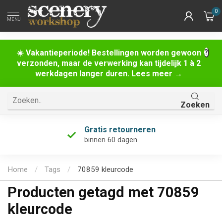
0
MENU
☀️ Vakantieperiode! Bestellingen worden gewoon
verzonden, maar de verwerking kan tijdelijk 1 à 2
werkdagen langer duren. Lees meer →
Zoeken
Gratis retourneren
binnen 60 dagen
Home
/
Tags
/
70859 kleurcode
Producten getagd met 70859
kleurcode