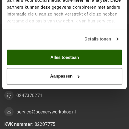
partners voor social media, adverteren en analyse. Deze
partners kunnen deze gegevens combineren met andere
Abon
informatie die u aan ze heeft verstrekt of die ze hebben
verzameld op basis van uw gebruik van hun services.
Details tonen
Scenery Workshop BV
Alles voor je miniature wargaming en scenery
Alles toestaan
Grootstalselaan 46
6533 KK Nijmegen
Aanpassen
Nederland
0247370271
service@sceneryworkshop.nl
KVK nummer:
82287775