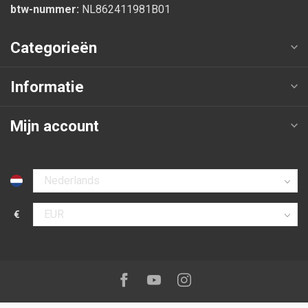
btw-nummer:
NL862411981B01
Categorieën
Informatie
Mijn account
Selecteer taal
€
Selecteer valuta
Volg ons op:
Facebook
Youtube
Instagram