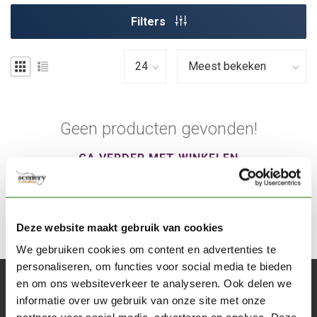
Filters
Geen producten gevonden!
GA VERDER MET WINKELEN
Deze website maakt gebruik van cookies
We gebruiken cookies om content en advertenties te
personaliseren, om functies voor social media te bieden
en om ons websiteverkeer te analyseren. Ook delen we
Abonneer je op onze nieuwsbrief
informatie over uw gebruik van onze site met onze
Blijf op de hoogte over onze laatste acties