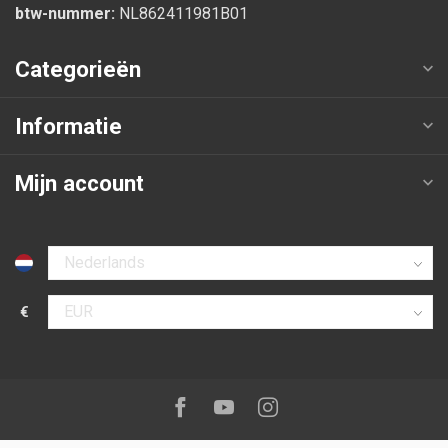
btw-nummer:
NL862411981B01
Categorieën
Informatie
Mijn account
Selecteer taal
€
Selecteer valuta
Volg ons op:
Facebook
Youtube
Instagram