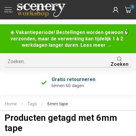
0
MENU
☀️ Vakantieperiode! Bestellingen worden gewoon
verzonden, maar de verwerking kan tijdelijk 1 à 2
werkdagen langer duren. Lees meer →
Zoeken
Gratis retourneren
binnen 60 dagen
Home
/
Tags
/
6mm tape
Producten getagd met 6mm
tape