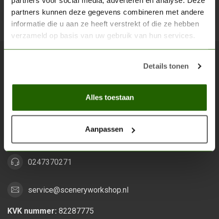
partners voor social media, adverteren en analyse. Deze
partners kunnen deze gegevens combineren met andere
Abon
informatie die u aan ze heeft verstrekt of die ze hebben
verzameld op basis van uw gebruik van hun services.
Details tonen
Scenery Workshop BV
Alles voor je miniature wargaming en scenery
Alles toestaan
Grootstalselaan 46
6533 KK Nijmegen
Aanpassen
Nederland
0247370271
service@sceneryworkshop.nl
KVK nummer:
82287775