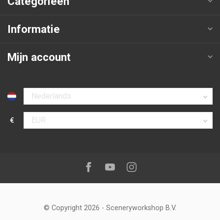
Categorieën
Informatie
Mijn account
Selecteer taal
€
Selecteer valuta
Volg ons op:
Facebook
Youtube
Instagram
© Copyright 2026
-
Sceneryworkshop B.V.