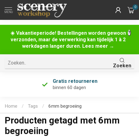
0
MENU
☀️ Vakantieperiode! Bestellingen worden gewoon
verzonden, maar de verwerking kan tijdelijk 1 à 2
werkdagen langer duren. Lees meer →
Zoeken
Gratis retourneren
binnen 60 dagen
Home
/
Tags
/
6mm begroeiing
Producten getagd met 6mm
begroeiing