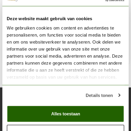
GAMERS GRASS
Deze website maakt gebruik van cookies
Burned Tufts Wild Tuft 6mm - GG6-BUR
We gebruiken cookies om content en advertenties te
€5,40
personaliseren, om functies voor social media te bieden
Niet op voorraad
en om ons websiteverkeer te analyseren. Ook delen we
informatie over uw gebruik van onze site met onze
partners voor social media, adverteren en analyse. Deze
partners kunnen deze gegevens combineren met andere
informatie die u aan ze heeft verstrekt of die ze hebben
verzameld op basis van uw gebruik van hun services.
Details tonen
Abonneer je op onze nieuwsbrief
Blijf op de hoogte over onze laatste acties
Alles toestaan
Abon