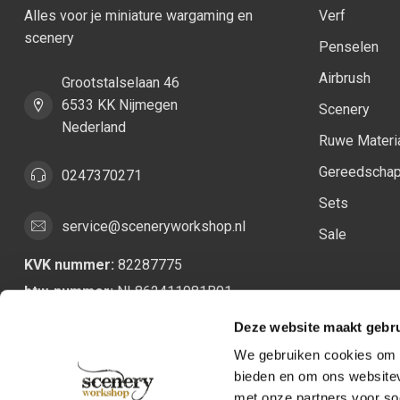
Alles voor je miniature wargaming en
Verf
scenery
Penselen
Airbrush
Grootstalselaan 46
6533 KK Nijmegen
Scenery
Nederland
Ruwe Materi
Gereedscha
0247370271
Sets
service@sceneryworkshop.nl
Sale
KVK nummer:
82287775
btw-nummer:
NL862411981B01
Deze website maakt gebru
We gebruiken cookies om c
bieden en om ons websitev
met onze partners voor so