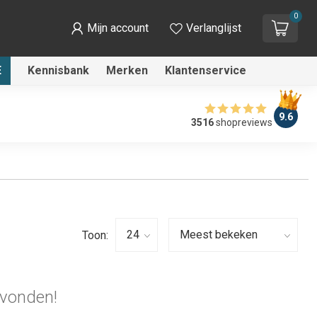
0
Mijn account
Verlanglijst
E
Kennisbank
Merken
Klantenservice
9.6
3516
shopreviews
Toon:
vonden!