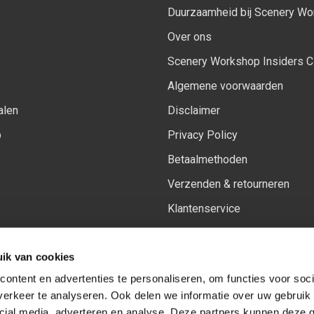
Duurzaamheid bij Scenery W
Over ons
Scenery Workshop Insiders C
Algemene voorwaarden
alen
Disclaimer
p
Privacy Policy
Betaalmethoden
Verzenden & retourneren
Klantenservice
Sitemap
ik van cookies
Het vernieuwde Insiders spa
ontent en advertenties te personaliseren, om functies voor soci
erkeer te analyseren. Ook delen we informatie over uw gebruik 
cial media, adverteren en analyse. Deze partners kunnen deze