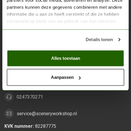
partners voor social media, adverteren en analyse. Deze
partners kunnen deze gegevens combineren met andere
Abon
informatie die u aan ze heeft verstrekt of die ze hebben
verzameld op basis van uw gebruik van hun services.
Details tonen
Scenery Workshop BV
Alles voor je miniature wargaming en scenery
Alles toestaan
Grootstalselaan 46
6533 KK Nijmegen
Aanpassen
Nederland
0247370271
service@sceneryworkshop.nl
KVK nummer:
82287775