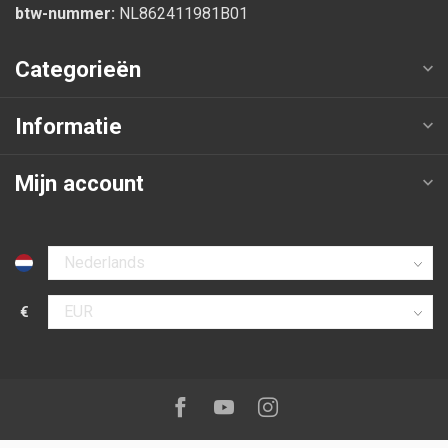
btw-nummer:
NL862411981B01
Categorieën
Informatie
Mijn account
Selecteer taal
€
Selecteer valuta
Volg ons op:
Facebook
Youtube
Instagram