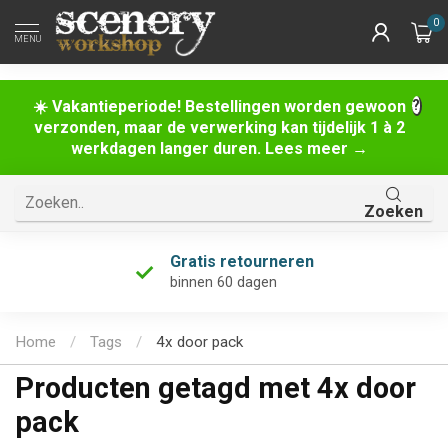
0
MENU
☀️ Vakantieperiode! Bestellingen worden gewoon
verzonden, maar de verwerking kan tijdelijk 1 à 2
werkdagen langer duren. Lees meer →
Zoeken
Gratis retourneren
binnen 60 dagen
Home
/
Tags
/
4x door pack
Producten getagd met 4x door
pack