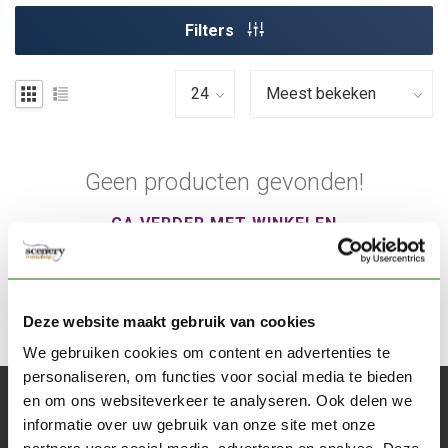
Filters
Geen producten gevonden!
GA VERDER MET WINKELEN
Deze website maakt gebruik van cookies
We gebruiken cookies om content en advertenties te
personaliseren, om functies voor social media te bieden
en om ons websiteverkeer te analyseren. Ook delen we
Abonneer je op onze nieuwsbrief
informatie over uw gebruik van onze site met onze
Blijf op de hoogte over onze laatste acties