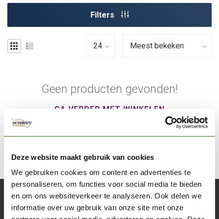
Filters
Geen producten gevonden!
GA VERDER MET WINKELEN
Deze website maakt gebruik van cookies
We gebruiken cookies om content en advertenties te
personaliseren, om functies voor social media te bieden
en om ons websiteverkeer te analyseren. Ook delen we
Abonneer je op onze nieuwsbrief
informatie over uw gebruik van onze site met onze
Blijf op de hoogte over onze laatste acties