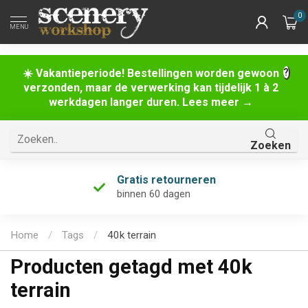
0
MENU
☀️ Vakantieperiode! Bestellingen worden gewoon
verzonden, maar de verwerking kan tijdelijk 1 à 2
werkdagen langer duren. Lees meer →
Zoeken
Gratis retourneren
binnen 60 dagen
Home
/
Tags
/
40k terrain
Producten getagd met 40k
terrain