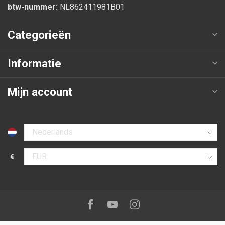
btw-nummer:
NL862411981B01
Categorieën
Informatie
Mijn account
Selecteer taal
€
Selecteer valuta
Volg ons op:
Facebook
Youtube
Instagram