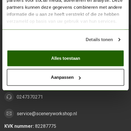
partners voor social media, adverteren en analyse. Deze
partners kunnen deze gegevens combineren met andere
Abon
informatie die u aan ze heeft verstrekt of die ze hebben
verzameld op basis van uw gebruik van hun services.
Details tonen
Scenery Workshop BV
Alles voor je miniature wargaming en scenery
Alles toestaan
Grootstalselaan 46
6533 KK Nijmegen
Aanpassen
Nederland
0247370271
service@sceneryworkshop.nl
KVK nummer:
82287775