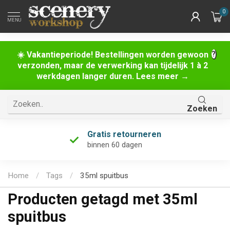
0
MENU
☀️ Vakantieperiode! Bestellingen worden gewoon
verzonden, maar de verwerking kan tijdelijk 1 à 2
werkdagen langer duren. Lees meer →
Zoeken
Gratis retourneren
binnen 60 dagen
Home
/
Tags
/
35ml spuitbus
Producten getagd met 35ml
spuitbus