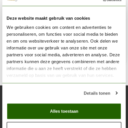
AK INTERACTIVE
Deze website maakt gebruik van cookies
Slimy Grime Dark - Nature Weathering - 35ml - AK026
We gebruiken cookies om content en advertenties te
€3,75
personaliseren, om functies voor social media te bieden
Niet op voorraad
en om ons websiteverkeer te analyseren. Ook delen we
informatie over uw gebruik van onze site met onze
partners voor social media, adverteren en analyse. Deze
partners kunnen deze gegevens combineren met andere
informatie die u aan ze heeft verstrekt of die ze hebben
verzameld op basis van uw gebruik van hun services.
Details tonen
Abonneer je op onze nieuwsbrief
Blijf op de hoogte over onze laatste acties
Alles toestaan
Abon