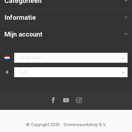
Categorieën
Informatie
Mijn account
Selecteer taal
€
Selecteer valuta
Volg ons op:
Facebook
Youtube
Instagram
© Copyright 2026
-
Sceneryworkshop B.V.