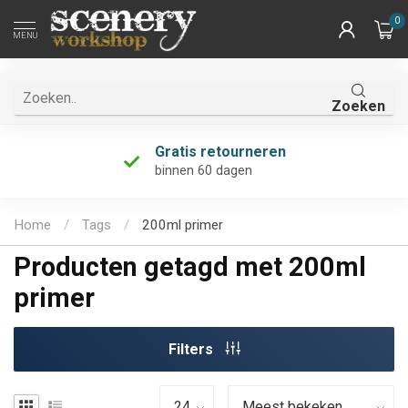
0
MENU
Zoeken
Gratis retourneren
binnen 60 dagen
Home
/
Tags
/
200ml primer
Producten getagd met 200ml
primer
Filters