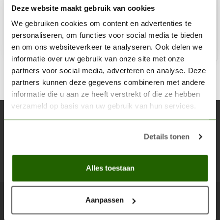
Deze website maakt gebruik van cookies
€15,42
Op voorraad
We gebruiken cookies om content en advertenties te
personaliseren, om functies voor social media te bieden
en om ons websiteverkeer te analyseren. Ook delen we
Toe
informatie over uw gebruik van onze site met onze
partners voor social media, adverteren en analyse. Deze
partners kunnen deze gegevens combineren met andere
informatie die u aan ze heeft verstrekt of die ze hebben
verzameld op basis van uw gebruik van hun services.
Abonneer je op onze nieuwsbrief
Blijf op de hoogte over onze laatste acties
Details tonen
Abon
Alles toestaan
Aanpassen
Scenery Workshop BV