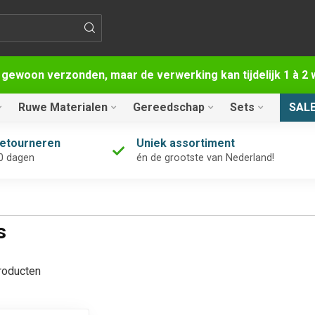
 gewoon verzonden, maar de verwerking kan tijdelijk 1 à 
Ruwe Materialen
Gereedschap
Sets
SAL
retourneren
Uniek assortiment
0 dagen
én de grootste van Nederland!
s
oducten