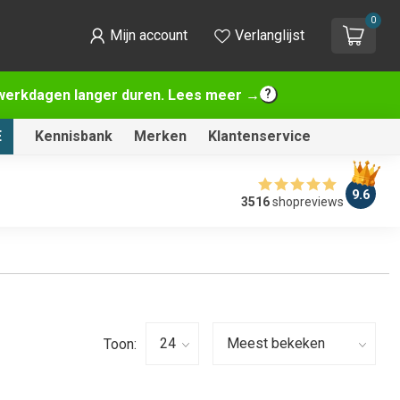
0
Mijn account
Verlanglijst
2 werkdagen langer duren. Lees meer →
E
Kennisbank
Merken
Klantenservice
9.6
3516
shopreviews
Toon: