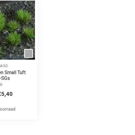
ASS
n Small Tuft
-SGs
€5,40
voorraad