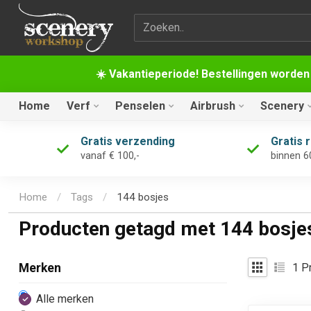
Zoekterm
☀️ Vakantieperiode! Bestellingen worden
Home
Verf
Penselen
Airbrush
Scenery
Gratis verzending
Gratis 
vanaf € 100,-
binnen 6
Home
/
Tags
/
144 bosjes
Producten getagd met 144 bosje
1
Pr
Merken
Alle merken