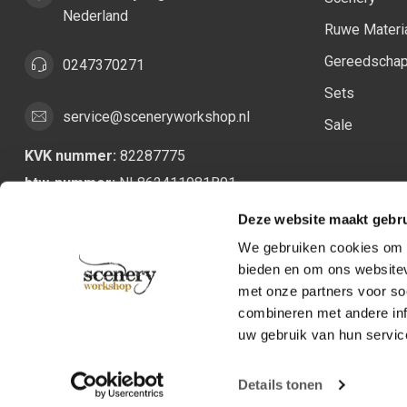
Nederland
Ruwe Materi
Gereedscha
0247370271
Sets
service@sceneryworkshop.nl
Sale
KVK nummer:
82287775
btw-nummer:
NL862411981B01
Deze website maakt gebru
We gebruiken cookies om c
bieden en om ons websitev
met onze partners voor so
combineren met andere inf
uw gebruik van hun servic
Details tonen