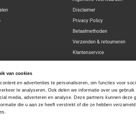
alen
Disclaimer
p
Privacy Policy
Betaalmethoden
Verzenden & retourneren
Klantenservice
Sitemap
ik van cookies
Het vernieuwde Insiders spa
ontent en advertenties te personaliseren, om functies voor soci
erkeer te analyseren. Ook delen we informatie over uw gebruik 
cial media, adverteren en analyse. Deze partners kunnen deze
Volg ons op:
Facebook
Youtube
Instagram
ormatie die u aan ze heeft verstrekt of die ze hebben verzameld
es.
© Copyright 2026
-
Sceneryworkshop B.V.