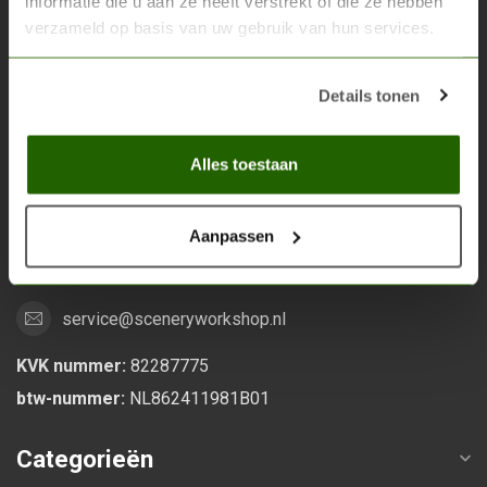
informatie die u aan ze heeft verstrekt of die ze hebben
verzameld op basis van uw gebruik van hun services.
Scenery Workshop BV
Alles voor je miniature wargaming en scenery
Details tonen
Grootstalselaan 46
Alles toestaan
6533 KK Nijmegen
Nederland
Aanpassen
0247370271
service@sceneryworkshop.nl
KVK nummer:
82287775
btw-nummer:
NL862411981B01
Categorieën