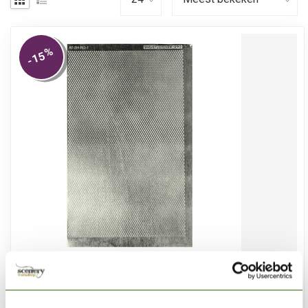
%
-15
ÄTZTECH
Diamant Plaat - Photo-Etch - AT-SH-RG-1