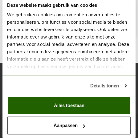
Deze website maakt gebruik van cookies
€5,52
€6,50
Op voorraad
We gebruiken cookies om content en advertenties te
personaliseren, om functies voor social media te bieden
en om ons websiteverkeer te analyseren. Ook delen we
Toe
informatie over uw gebruik van onze site met onze
partners voor social media, adverteren en analyse. Deze
partners kunnen deze gegevens combineren met andere
informatie die u aan ze heeft verstrekt of die ze hebben
verzameld op basis van uw gebruik van hun services.
Abonneer je op onze nieuwsbrief
Blijf op de hoogte over onze laatste acties
Details tonen
Abon
Alles toestaan
Aanpassen
Scenery Workshop BV