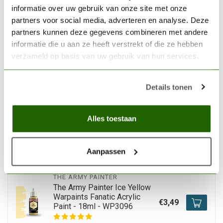
informatie over uw gebruik van onze site met onze
The Army Painter Warped
Yellow Warpaints Fanatic
partners voor social media, adverteren en analyse. Deze
Acrylic Paint - 18ml -
€3,35
partners kunnen deze gegevens combineren met andere
WP3094
informatie die u aan ze heeft verstrekt of die ze hebben
verzameld op basis van uw gebruik van hun services.
Op voorraad
Details tonen
THE ARMY PAINTER
The Army Painter Violent
Vermilion Warpaints Fanatic
Acrylic Paint - 18ml -
€3,46
Alles toestaan
WP3107
Niet op voorraad
Aanpassen
THE ARMY PAINTER
The Army Painter Ice Yellow
Warpaints Fanatic Acrylic
€3,49
Paint - 18ml - WP3096