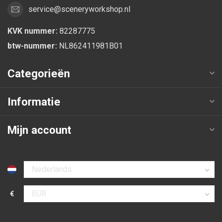
service@sceneryworkshop.nl
KVK nummer:
82287775
btw-nummer:
NL862411981B01
Categorieën
Informatie
Mijn account
Selecteer taal
€
Selecteer valuta