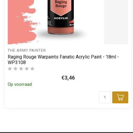
THE ARMY PAINTER
Raging Rouge Warpaints Fanatic Acrylic Paint - 18ml -
WP3108
€3,46
Op voorraad
Toe