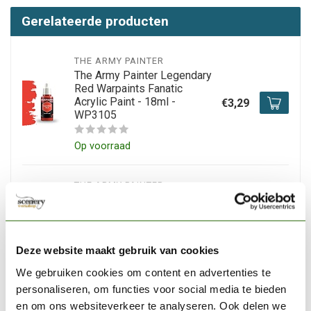
Gerelateerde producten
THE ARMY PAINTER
The Army Painter Legendary
Red Warpaints Fanatic
Acrylic Paint - 18ml -
€3,29
WP3105
Op voorraad
THE ARMY PAINTER
The Army Painter Demigod
Flames Warpaints Fanatic
Acrylic Paint - 18ml -
€3,39
WP3091
Deze website maakt gebruik van cookies
Op voorraad
We gebruiken cookies om content en advertenties te
personaliseren, om functies voor social media te bieden
en om ons websiteverkeer te analyseren. Ook delen we
THE ARMY PAINTER