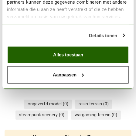
partners kunnen deze gegevens combineren met andere
AK INTERACTIVE
informatie die u aan ze heeft verstrekt of die ze hebben
AK interactive Concrete
verzameld op basis van uw gebruik van hun services.
Ruins Basing Bits - 8x -
€10,95
AKBIT0023
Details tonen
Niet op voorraad
GAMERS GRASS
Alles toestaan
Gamers Grass Temple
Basing Bits - GGBB-TE
€15,95
Aanpassen
Niet op voorraad
ongeverfd model
(0)
resin terrain
(0)
steampunk scenery
(0)
wargaming terrein
(0)