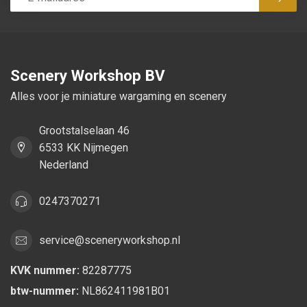
Abon
Scenery Workshop BV
Alles voor je miniature wargaming en scenery
Grootstalselaan 46
6533 KK Nijmegen
Nederland
0247370271
service@sceneryworkshop.nl
KVK nummer:
82287775
btw-nummer:
NL862411981B01