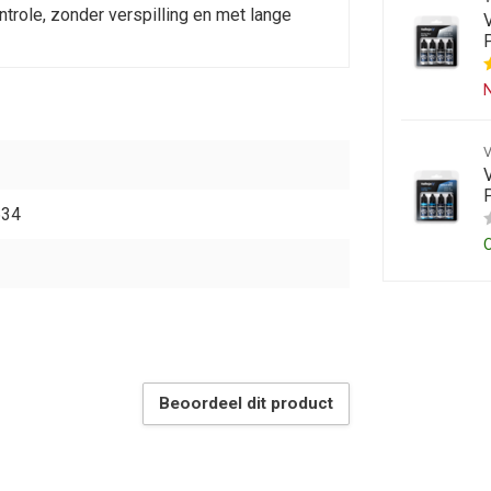
trole, zonder verspilling en met lange
V
P
N
V
P
634
Beoordeel dit product