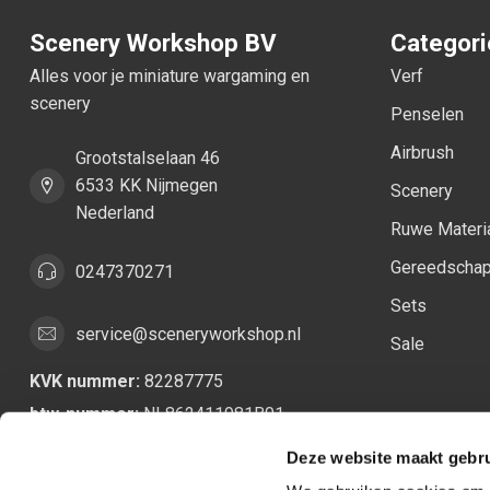
Scenery Workshop BV
Categor
Alles voor je miniature wargaming en
Verf
scenery
Penselen
Airbrush
Grootstalselaan 46
6533 KK Nijmegen
Scenery
Nederland
Ruwe Materi
Gereedscha
0247370271
Sets
service@sceneryworkshop.nl
Sale
KVK nummer:
82287775
btw-nummer:
NL862411981B01
Deze website maakt gebru