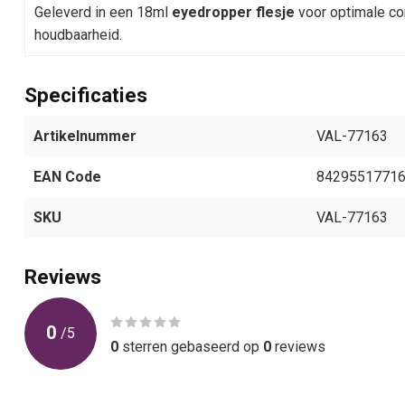
Geleverd in een 18ml
eyedropper flesje
voor optimale con
houdbaarheid.
Specificaties
Artikelnummer
VAL-77163
EAN Code
8429551771
SKU
VAL-77163
Reviews
0
/
5
0
sterren gebaseerd op
0
reviews