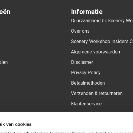
ieën
Informatie
Duurzaamheid bij Scenery W
Over ons
Scenery Workshop Insiders C
Algemene voorwaarden
alen
Disclaimer
p
Privacy Policy
Betaalmethoden
Verzenden & retourneren
Klantenservice
Sitemap
ik van cookies
Het vernieuwde Insiders spa