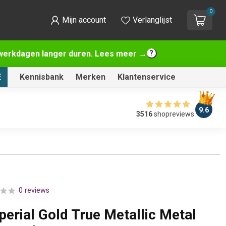
0
Mijn account
Verlanglijst
2 werkdagen langer duren. Lees meer →
E
Kennisbank
Merken
Klantenservice
9.6
3516
shopreviews
0 reviews
perial Gold True Metallic Metal