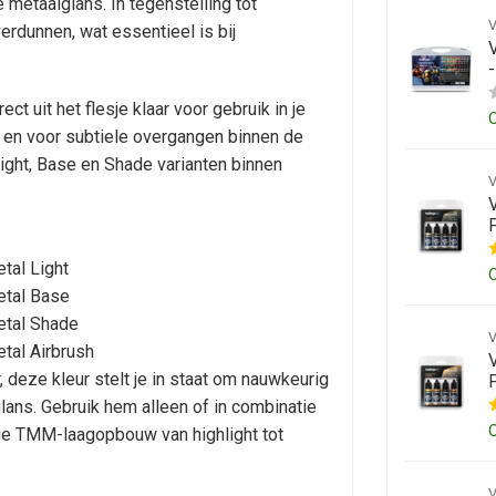
e metaalglans. In tegenstelling tot
verdunnen, wat essentieel is bij
ct uit het flesje klaar voor gebruik in je
es en voor subtiele overgangen binnen de
ight, Base en Shade varianten binnen
P
tal Light
etal Base
etal Shade
etal Airbrush
V
, deze kleur stelt je in staat om nauwkeurig
P
glans. Gebruik hem alleen of in combinatie
ige TMM-laagopbouw van highlight tot