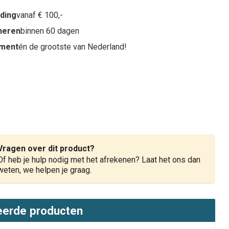
nding
vanaf € 100,-
rneren
binnen 60 dagen
iment
én de grootste van Nederland!
Vragen over dit product?
Of heb je hulp nodig met het afrekenen? Laat het ons dan
weten, we helpen je graag.
eerde producten