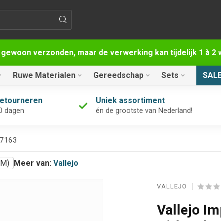
 gewoon verzonden, maar de verwerking kan tijdelijk 1 à 
Ruwe Materialen
Gereedschap
Sets
SAL
retourneren
Uniek assortiment
0 dagen
én de grootste van Nederland!
 77163
MM)
Meer van:
Vallejo
VALLEJO
Vallejo Im