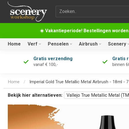
Zoekterm
☀️ Vakantieperiode! Bestellingen worden
Home
Verf
Penselen
Airbrush
Scenery
Gratis verzending
Gratis 
vanaf € 100,-
binnen 6
Home
/
Imperial Gold True Metallic Metal Airbrush - 18ml -
Bekijk hier alternatieven:
Vallejo True Metallic Metal (T