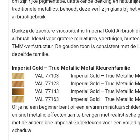
om zijn rijke pigmentatie, uitstekende dekking en natuurlijk
traditionele metallics, behoudt deze verf zijn glans bij het 
airbrushgebruik.
Dankzij de zachtere viscositeit is Imperial Gold Airbrush dire
airbrush. Ideaal voor grotere miniaturen, voertuigen, bust
TMM-verfstructuur. De gouden toon is consistent met de L
dezelfde familie.
Imperial Gold – True Metallic Metal Kleurenfamilie:
VAL 77103
Imperial Gold – True Metallic Me
VAL 77123
Imperial Gold – True Metallic M
VAL 77143
Imperial Gold – True Metallic M
VAL 77163
Imperial Gold – True Metallic M
Of je nu een beginner bent of een ervaren miniatuurschilder
en snel metallic effecten aan te brengen met realistische 
met de andere drie Imperial Gold-kleuren voor een volled
schaduw.