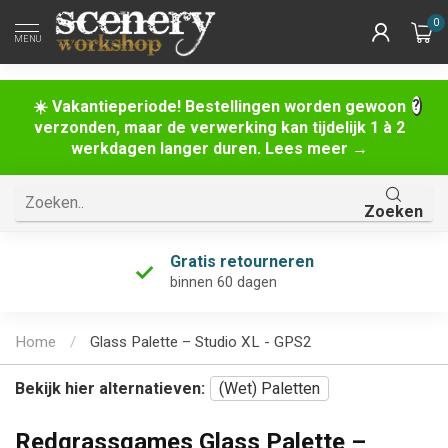
0
MENU
☀️ Vakantieperiode! Bestellingen worden gewoon
verzonden, maar de verwerking kan tijdelijk 1 à 2
werkdagen langer duren. Lees meer →
Zoeken
Gratis retourneren
binnen 60 dagen
Home
/
Glass Palette – Studio XL - GPS2
Bekijk hier alternatieven:
(Wet) Paletten
Redgrassgames Glass Palette –