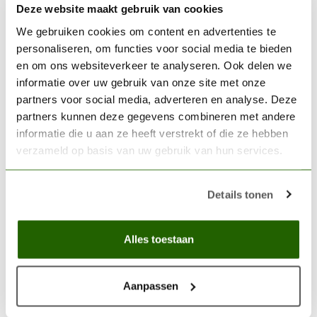
Niet op voorraad
Deze website maakt gebruik van cookies
We gebruiken cookies om content en advertenties te
VALLEJO
personaliseren, om functies voor social media te bieden
Vallejo Thinner Medium -
en om ons websiteverkeer te analyseren. Ook delen we
60ml - 73524
€6,86
informatie over uw gebruik van onze site met onze
partners voor social media, adverteren en analyse. Deze
Op voorraad
partners kunnen deze gegevens combineren met andere
informatie die u aan ze heeft verstrekt of die ze hebben
VALLEJO
verzameld op basis van uw gebruik van hun services.
Vallejo #3 Stainless steel
tweezers - pincet met
scherpe punt - Vallejo Tools
€7,71
Details tonen
- T12003
Niet op voorraad
Alles toestaan
Aanpassen
blending surface
(0)
droog palet conversie
(0)
dry palette conversion
(0)
glas palet
(0)