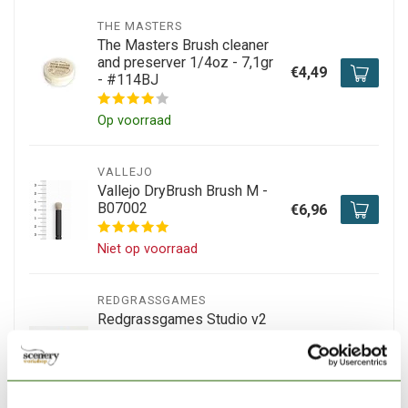
THE MASTERS
The Masters Brush cleaner
and preserver 1/4oz - 7,1gr
€4,49
- #114BJ
Op voorraad
VALLEJO
Vallejo DryBrush Brush M -
B07002
€6,96
Niet op voorraad
REDGRASSGAMES
Redgrassgames Studio v2
Everlasting Wet-Palette
Complete Bundel - 20,5cm
€49,90
x 30,5cm - WPS2-15