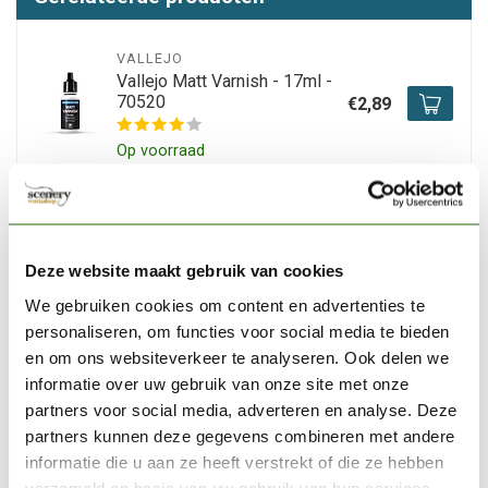
VALLEJO
Vallejo Matt Varnish - 17ml -
70520
€2,89
Op voorraad
VALLEJO
Vallejo Model Air Nato Green
- 17ml - 71093
€3,06
Deze website maakt gebruik van cookies
We gebruiken cookies om content en advertenties te
Op voorraad
personaliseren, om functies voor social media te bieden
en om ons websiteverkeer te analyseren. Ook delen we
VALLEJO
informatie over uw gebruik van onze site met onze
Vallejo Model Air Medium
Olive - 17ml - 71092
partners voor social media, adverteren en analyse. Deze
€3,20
partners kunnen deze gegevens combineren met andere
Niet op voorraad
informatie die u aan ze heeft verstrekt of die ze hebben
verzameld op basis van uw gebruik van hun services.