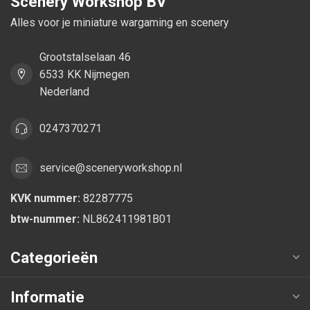
Scenery Workshop BV
Alles voor je miniature wargaming en scenery
Grootstalselaan 46
6533 KK Nijmegen
Nederland
0247370271
service@sceneryworkshop.nl
KVK nummer:
82287775
btw-nummer:
NL862411981B01
Categorieën
Informatie