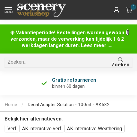
0
MENU
☀️ Vakantieperiode! Bestellingen worden gewoon
verzonden, maar de verwerking kan tijdelijk 1 à 2
werkdagen langer duren. Lees meer →
Zoeken
Gratis retourneren
binnen 60 dagen
Home
/
Decal Adapter Solution - 100ml - AK582
Bekijk hier alternatieven:
Verf
AK interactive verf
AK interactive Weathering