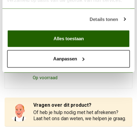
VALLEJO
Vallejo Model Air US Light
Details tonen
Green - 17ml - 71137
€3,20
Op voorraad
Alles toestaan
TAMIYA
Tamiya Extra-Thin Cement -
Aanpassen
40ml - 87038
€6,99
Op voorraad
Vragen over dit product?
Of heb je hulp nodig met het afrekenen?
Laat het ons dan weten, we helpen je graag.