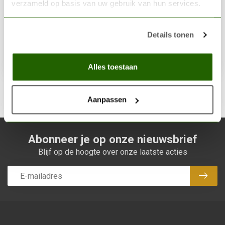
verzameld op basis van uw gebruik van hun services.
Details tonen
Sets
Sale
Alles toestaan
Aanpassen
Abonneer je op onze nieuwsbrief
Blijf op de hoogte over onze laatste acties
Abon