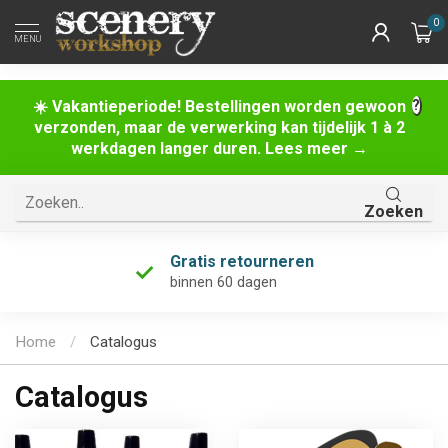
0
MENU
☀️ Vakantieperiode! Bestellingen worden gewoon
verzonden, maar de verwerking kan tijdelijk 1 à 2
werkdagen langer duren. Lees meer →
Zoeken
Gratis retourneren
binnen 60 dagen
Home
/
Catalogus
Catalogus