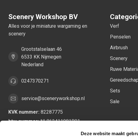
Scenery Workshop BV
Categor
Alles voor je miniature wargaming en
Verf
scenery
Penselen
Airbrush
Grootstalselaan 46
6533 KK Nijmegen
Scenery
Nederland
Ruwe Materi
Gereedscha
0247370271
Sets
service@sceneryworkshop.nl
Sale
KVK nummer:
82287775
btw-nummer:
NL862411981B01
Deze website maakt gebru