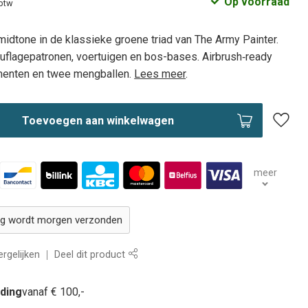
Op voorraad
 btw
idtone in de klassieke groene triad van The Army Painter.
uflagepatronen, voertuigen en bos-bases. Airbrush‑ready
igmenten en twee mengballen.
Lees meer
.
Toevoegen aan winkelwagen
meer
ing wordt morgen verzonden
rgelijken
Deel dit product
nding
vanaf € 100,-