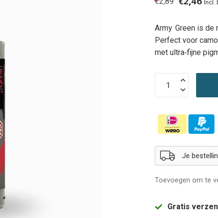
€2,46
€2,89
Incl.
Army Green is de m
Perfect voor camo
met ultra‑fijne p
Je bestell
Toevoegen om te ve
Gratis verze