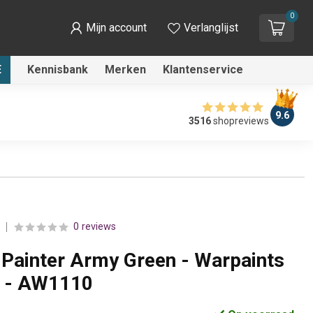
0
Mijn account
Verlanglijst
E
Kennisbank
Merken
Klantenservice
9.6
3516
shopreviews
0 reviews
Painter Army Green - Warpaints
l - AW1110