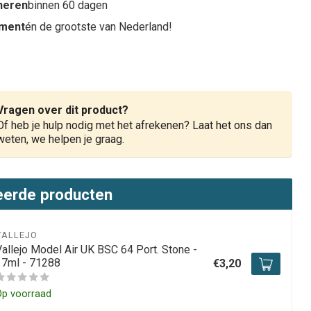
rneren
binnen 60 dagen
iment
én de grootste van Nederland!
Vragen over dit product?
Of heb je hulp nodig met het afrekenen? Laat het ons dan
weten, we helpen je graag.
eerde producten
VALLEJO
Vallejo Model Air UK BSC 64 Port. Stone -
17ml - 71288
€3,20
Op voorraad