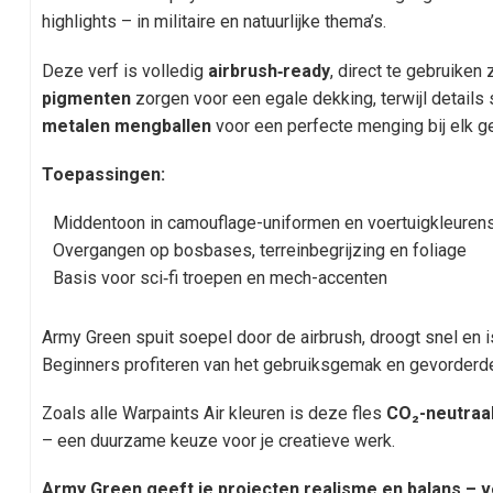
highlights – in militaire en natuurlijke thema’s.
Deze verf is volledig
airbrush‑ready
, direct te gebruiken
pigmenten
zorgen voor een egale dekking, terwijl details 
metalen mengballen
voor een perfecte menging bij elk ge
Toepassingen:
Middentoon in camouflage-uniformen en voertuigkleuren
Overgangen op bosbases, terreinbegrijzing en foliage
Basis voor sci‑fi troepen en mech-accenten
Army Green spuit soepel door de airbrush, droogt snel en i
Beginners profiteren van het gebruiksgemak en gevorderden
Zoals alle Warpaints Air kleuren is deze fles
CO₂-neutraa
– een duurzame keuze voor je creatieve werk.
Army Green geeft je projecten realisme en balans – v