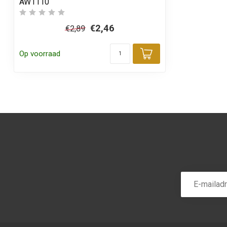
AW1110
€2,46
€2,89
Op voorraad
Toevoegen aa