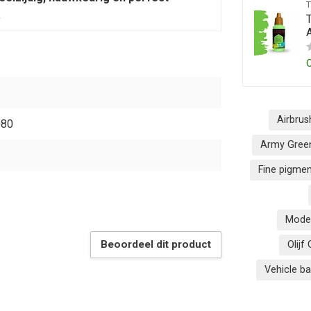
.
Airbrus
080
Army Gree
Fine pigmen
Mode
Beoordeel dit product
Olijf
Vehicle b