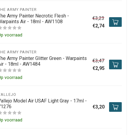
THE ARMY PAINTER
The Army Painter Necrotic Flesh -
€3,23
Warpaints Air - 18ml - AW1108
€2,74
Op voorraad
THE ARMY PAINTER
The Army Painter Glitter Green - Warpaints
€3,47
Air - 18ml - AW1484
€2,95
Op voorraad
VALLEJO
Vallejo Model Air USAF Light Gray - 17ml -
71276
€3,20
Op voorraad