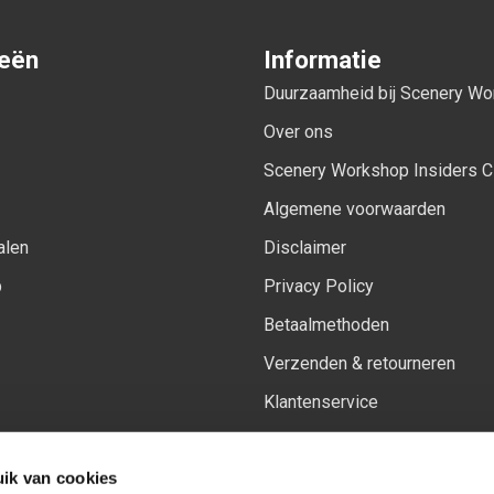
ieën
Informatie
Duurzaamheid bij Scenery W
Over ons
Scenery Workshop Insiders C
Algemene voorwaarden
alen
Disclaimer
p
Privacy Policy
Betaalmethoden
Verzenden & retourneren
Klantenservice
Sitemap
ik van cookies
Het vernieuwde Insiders spa