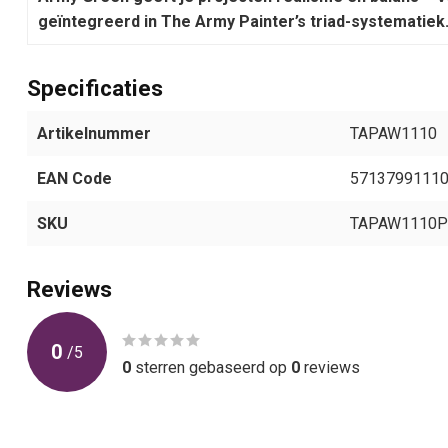
geïntegreerd in The Army Painter’s triad-systematiek
Specificaties
Artikelnummer
TAPAW1110
EAN Code
5713799111
SKU
TAPAW1110P
Reviews
0
/
5
0
sterren gebaseerd op
0
reviews