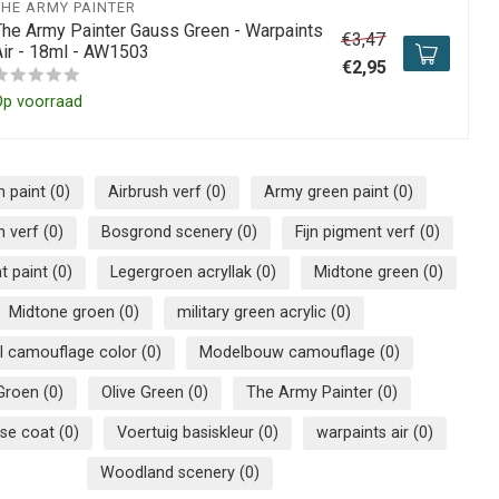
THE ARMY PAINTER
The Army Painter Gauss Green - Warpaints
€3,47
Air - 18ml - AW1503
€2,95
Op voorraad
h paint
(0)
Airbrush verf
(0)
Army green paint
(0)
n verf
(0)
Bosgrond scenery
(0)
Fijn pigment verf
(0)
t paint
(0)
Legergroen acryllak
(0)
Midtone green
(0)
Midtone groen
(0)
military green acrylic
(0)
l camouflage color
(0)
Modelbouw camouflage
(0)
 Groen
(0)
Olive Green
(0)
The Army Painter
(0)
ase coat
(0)
Voertuig basiskleur
(0)
warpaints air
(0)
Woodland scenery
(0)