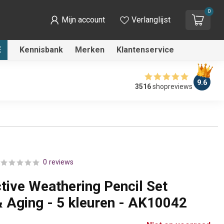
0
Mijn account
Verlanglijst
E
Kennisbank
Merken
Klantenservice
9.6
3516
shopreviews
0 reviews
tive Weathering Pencil Set
& Aging - 5 kleuren - AK10042