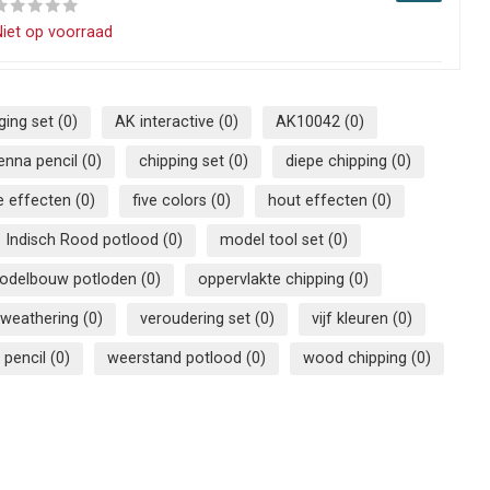
iet op voorraad
ging set
(0)
AK interactive
(0)
AK10042
(0)
ienna pencil
(0)
chipping set
(0)
diepe chipping
(0)
e effecten
(0)
five colors
(0)
hout effecten
(0)
Indisch Rood potlood
(0)
model tool set
(0)
odelbouw potloden
(0)
oppervlakte chipping
(0)
 weathering
(0)
veroudering set
(0)
vijf kleuren
(0)
 pencil
(0)
weerstand potlood
(0)
wood chipping
(0)