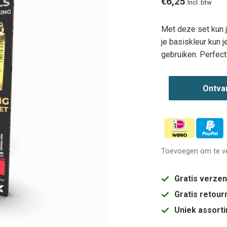
€6,25
Incl. btw
Met deze set kun j
je basiskleur kun j
gebruiken. Perfect
Ontva
Toevoegen om te ve
Gratis verze
Gratis retou
Uniek assort