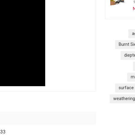
N
a
Burnt S
diept
m
surface
weathering
433