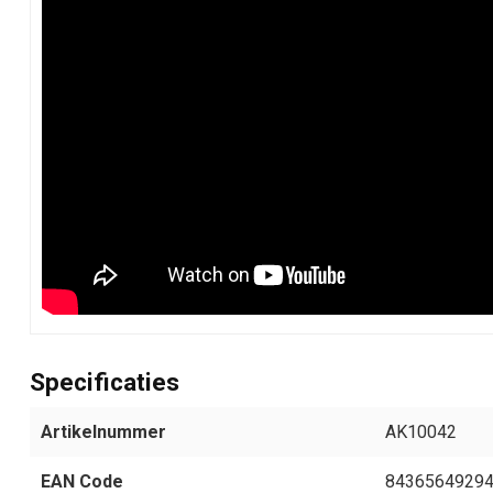
Specificaties
Artikelnummer
AK10042
EAN Code
8436564929