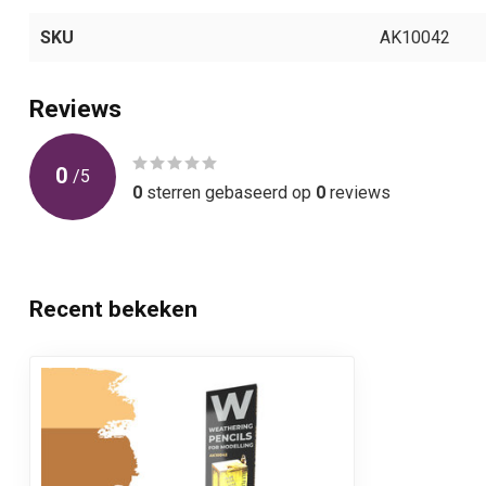
SKU
AK10042
Reviews
0
/
5
0
sterren gebaseerd op
0
reviews
Recent bekeken