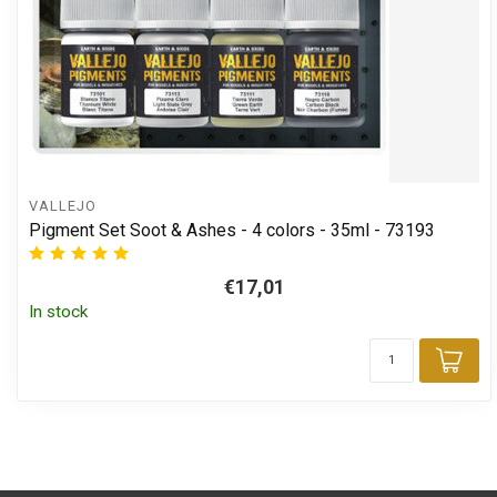
VALLEJO
Pigment Set Soot & Ashes - 4 colors - 35ml - 73193
€17,01
In stock
Add