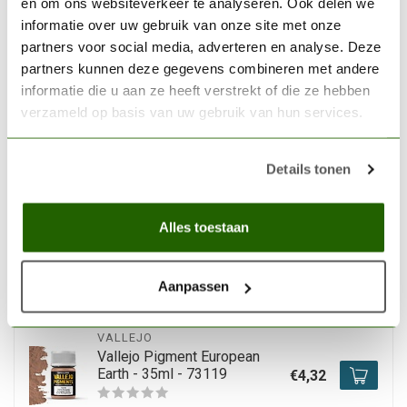
en om ons websiteverkeer te analyseren. Ook delen we
Out of stock
informatie over uw gebruik van onze site met onze
partners voor social media, adverteren en analyse. Deze
VALLEJO
partners kunnen deze gegevens combineren met andere
Vallejo Pigment Desert Dust
informatie die u aan ze heeft verstrekt of die ze hebben
- 35ml - 73121
€4,32
verzameld op basis van uw gebruik van hun services.
Out of stock
Details tonen
VALLEJO
Vallejo Pigment Set Mud &
Alles toestaan
Sand - 4 colors - 35ml -
€17,01
71391
Aanpassen
Out of stock
VALLEJO
Vallejo Pigment European
Earth - 35ml - 73119
€4,32