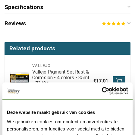
Specifications
Reviews
Related products
VALLEJO
Vallejo Pigment Set Rust &
Corrosion - 4 colors - 35ml
€17,01
- 73194
Out of stock
Deze website maakt gebruik van cookies
VALLEJO
Vallejo Pigment Dark Yellow
We gebruiken cookies om content en advertenties te
Ocher - 35ml - 73103
€4,32
personaliseren, om functies voor social media te bieden