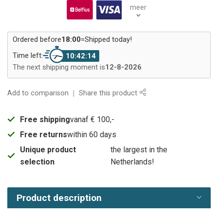
meer
Ordered before
18:00
=
Shipped today!
Time left:
10:42:13
The next shipping moment is
12-8-2026
Add to comparison
Share this product
Free shipping
vanaf € 100,-
Free returns
within 60 days
Unique product
the largest in the
selection
Netherlands!
Product description