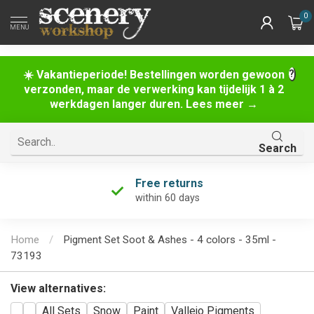
0
MENU
☀️ Vakantieperiode! Bestellingen worden gewoon
verzonden, maar de verwerking kan tijdelijk 1 à 2
werkdagen langer duren. Lees meer →
Search
Free returns
within 60 days
Home
/
Pigment Set Soot & Ashes - 4 colors - 35ml -
73193
View alternatives:
All Sets
Snow
Paint
Vallejo Pigments