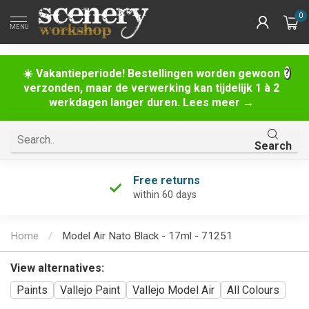
0
MENU
☀️ Vakantieperiode! Bestellingen worden gewoon
verzonden, maar de verwerking kan tijdelijk 1 à 2
werkdagen langer duren. Lees meer →
Search
Free returns
within 60 days
Home
/
Model Air Nato Black - 17ml - 71251
View alternatives:
Paints
Vallejo Paint
Vallejo Model Air
All Colours