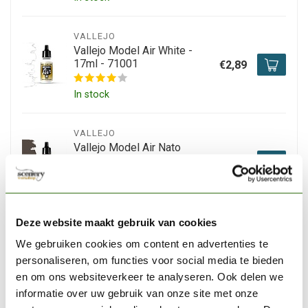
VALLEJO
Vallejo Model Air White -
17ml - 71001
€2,89
In stock
VALLEJO
Vallejo Model Air Nato
Brown - 17ml - 71249
€3,20
In stock
Deze website maakt gebruik van cookies
VALLEJO
We gebruiken cookies om content en advertenties te
Vallejo Model Air Yellow -
17ml - 71002
€3,06
personaliseren, om functies voor social media te bieden
en om ons websiteverkeer te analyseren. Ook delen we
In stock
informatie over uw gebruik van onze site met onze