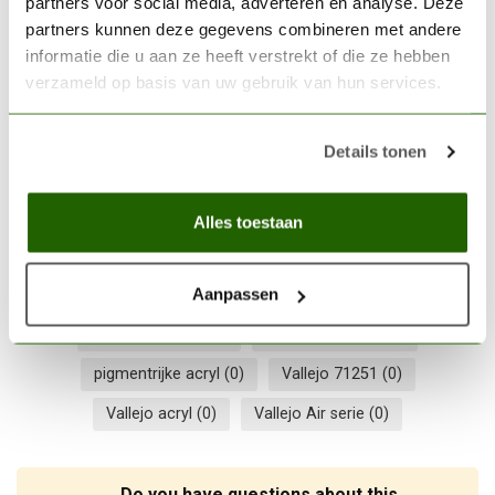
partners voor social media, adverteren en analyse. Deze
partners kunnen deze gegevens combineren met andere
VALLEJO
Vallejo Model Air Metallic
informatie die u aan ze heeft verstrekt of die ze hebben
Steel - 17ml - 71065
€3,06
verzameld op basis van uw gebruik van hun services.
In stock
Details tonen
Airbrush lak
(0)
Donkergrijze tint
(0)
Alles toestaan
Eyedropper flesje
(0)
hobby acrylverf
(0)
Aanpassen
Matte zwarte afwerking
(0)
Modelbouw verf
(0)
Modelverf 17ml
(0)
Nato Zwart verf
(0)
pigmentrijke acryl
(0)
Vallejo 71251
(0)
Vallejo acryl
(0)
Vallejo Air serie
(0)
Do you have questions about this