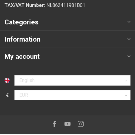
TAX/VAT Number:
NL862411981B01
Categories
Information
My account
Select language
€
Select currency
Follow us on:
Facebook
Youtube
Instagram