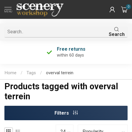
0
MENU
Search
Free returns
within 60 days
Home
/
Tags
/
overval terrein
Products tagged with overval
terrein
Filters