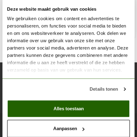
€17,17
Deze website maakt gebruik van cookies
Out of stock
We gebruiken cookies om content en advertenties te
personaliseren, om functies voor social media te bieden
en om ons websiteverkeer te analyseren. Ook delen we
informatie over uw gebruik van onze site met onze
partners voor social media, adverteren en analyse. Deze
partners kunnen deze gegevens combineren met andere
informatie die u aan ze heeft verstrekt of die ze hebben
verzameld op basis van uw gebruik van hun services.
Subscribe to our newsletter
Stay up to date with our latest offers
Details tonen
Subsc
Alles toestaan
Aanpassen
Scenery Workshop BV - Everything you