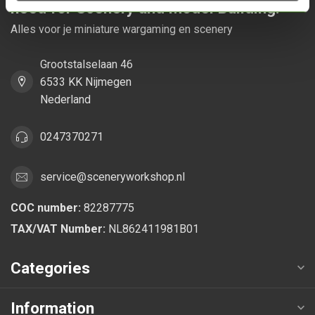
need for Scenery and Model Building!
Alles voor je miniature wargaming en scenery
Grootstalselaan 46
6533 KK Nijmegen
Nederland
0247370271
service@sceneryworkshop.nl
COC number:
82287775
TAX/VAT Number:
NL862411981B01
Categories
Information