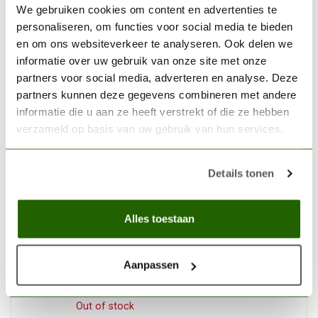
AK INTERACTIVE
We gebruiken cookies om content en advertenties te
AK interactive Snow
personaliseren, om functies voor social media te bieden
Sprinkles - Diorama Series -
€9,95
en om ons websiteverkeer te analyseren. Ook delen we
100ml - AK8009
informatie over uw gebruik van onze site met onze
partners voor social media, adverteren en analyse. Deze
Out of stock
partners kunnen deze gegevens combineren met andere
informatie die u aan ze heeft verstrekt of die ze hebben
VALLEJO
verzameld op basis van uw gebruik van hun services.
Vallejo Surface Primer
Desert Tan - 60ml - 73613
€7,33
Details tonen
Out of stock
Alles toestaan
SUPERMAGNETE
Supermagnete 5mm x 2mm
Rare Earth Magnets for
miniatures - 50x - S-05-02-
€11,25
Aanpassen
N-50
Out of stock