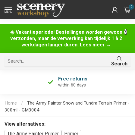
0
MENU
☀️ Vakantieperiode! Bestellingen worden gewoon
verzonden, maar de verwerking kan tijdelijk 1 à 2
werkdagen langer duren. Lees meer →
Search
Free returns
within 60 days
Home
/
The Army Painter Snow and Tundra Terrain Primer -
300ml - GM3004
View alternatives:
The Army Painter Primer
Primer