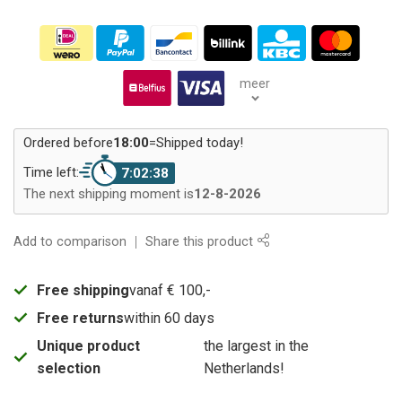
meer
Ordered before
18:00
=
Shipped today!
Time left:
7:02:38
The next shipping moment is
12-8-2026
Add to comparison
Share this product
Free shipping
vanaf € 100,-
Free returns
within 60 days
Unique product
the largest in the
selection
Netherlands!