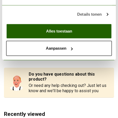
Sable brush
€18,35
Out of stock
Details tonen
HOBBYZONE
Alles toestaan
Hobbyzone Paints Module
36mm - OM05b
€11,95
Aanpassen
In stock
Do you have questions about this
product?
Or need any help checking out? Just let us
know and we'll be happy to assist you
Recently viewed