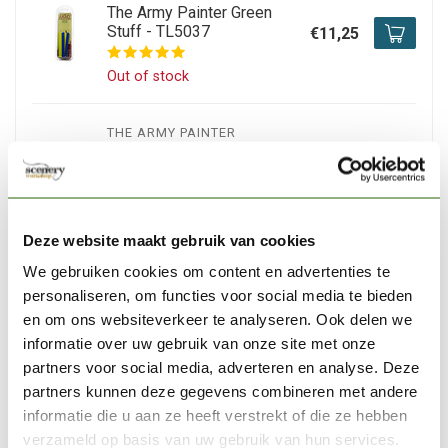
The Army Painter Green
Stuff - TL5037
€11,25
Out of stock
THE ARMY PAINTER
The Army Painter Super Glue
- GL2014
€5,39
Out of stock
Deze website maakt gebruik van cookies
We gebruiken cookies om content en advertenties te
ALBION ALLOYS
Albion Alloys Mini Sanding
personaliseren, om functies voor social media te bieden
Sticks - 15x - 360
€4,84
en om ons websiteverkeer te analyseren. Ook delen we
informatie over uw gebruik van onze site met onze
In stock
partners voor social media, adverteren en analyse. Deze
partners kunnen deze gegevens combineren met andere
informatie die u aan ze heeft verstrekt of die ze hebben
RAPHAEL
Raphael 8404 1 Kolinsky
verzameld op basis van uw gebruik van hun services.