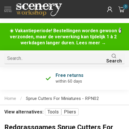
0
MENU
☀️ Vakantieperiode! Bestellingen worden gewoon
verzonden, maar de verwerking kan tijdelijk 1 à 2
werkdagen langer duren. Lees meer →
Search
Free returns
within 60 days
Home
/
Sprue Cutters For Miniatures - RPN02
View alternatives:
Tools
Pliers
Redgrassgames Sprue Cutters For