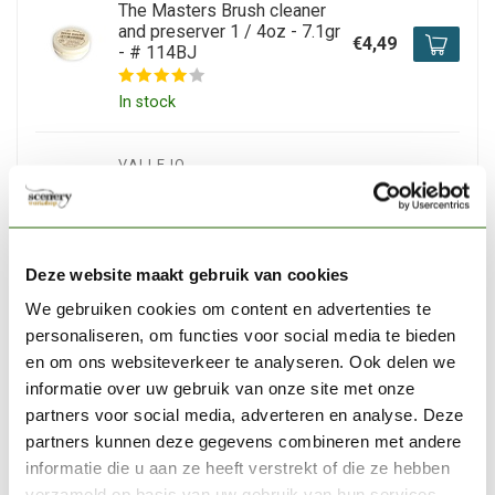
The Masters Brush cleaner
and preserver 1 / 4oz - 7.1gr
€4,49
- # 114BJ
In stock
VALLEJO
Vallejo Surface Primer
Black - 400ml - 28012
€13,63
In stock
Deze website maakt gebruik van cookies
We gebruiken cookies om content en advertenties te
THE ARMY PAINTER
personaliseren, om functies voor social media te bieden
The Army Painter Self-
en om ons websiteverkeer te analyseren. Ook delen we
healing Cutting mat - TL5049
€9,39
informatie over uw gebruik van onze site met onze
Out of stock
partners voor social media, adverteren en analyse. Deze
partners kunnen deze gegevens combineren met andere
informatie die u aan ze heeft verstrekt of die ze hebben
VALLEJO
verzameld op basis van uw gebruik van hun services.