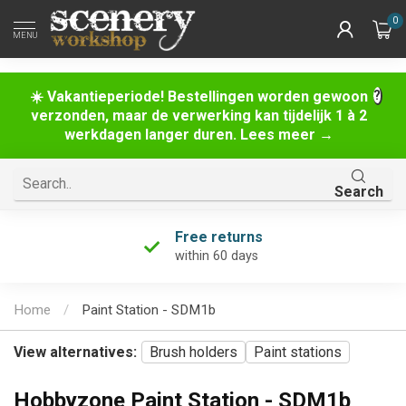
0
MENU
☀️ Vakantieperiode! Bestellingen worden gewoon
verzonden, maar de verwerking kan tijdelijk 1 à 2
werkdagen langer duren. Lees meer →
Search
Free returns
within 60 days
Home
/
Paint Station - SDM1b
View alternatives:
Brush holders
Paint stations
Hobbyzone Paint Station - SDM1b