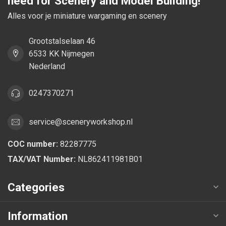
need for Scenery and Model Building!
Alles voor je miniature wargaming en scenery
Grootstalselaan 46
6533 KK Nijmegen
Nederland
0247370271
service@sceneryworkshop.nl
COC number:
82287775
TAX/VAT Number:
NL862411981B01
Categories
Information