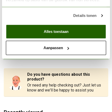
Vallejo Dry Brush Set - 3x -
S-M-L - B07990
€24,72
Details tonen
In stock
VALLEJO
Alles toestaan
Vallejo Brush Starter Set -
3x - 3/0-1-4 - B03990
€13,16
Aanpassen
Out of stock
Do you have questions about this
product?
Or need any help checking out? Just let us
know and we'll be happy to assist you