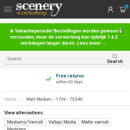
0
MENU
☀️ Vakantieperiode! Bestellingen worden gewoon
verzonden, maar de verwerking kan tijdelijk 1 à 2
werkdagen langer duren. Lees meer →
Search
Free returns
within 60 days
Home
/
Matt Medium - 17ml - 70540
View alternatives:
Mediums/Varnish
Vallejo Media
Matte varnish
Mediums