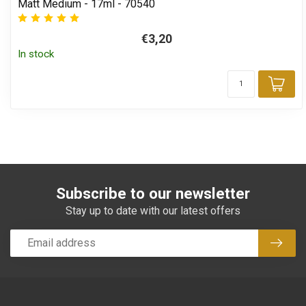
Matt Medium - 17ml - 70540
€3,20
In stock
Add
Subscribe to our newsletter
Stay up to date with our latest offers
Subsc