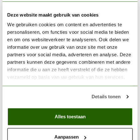
40ml - 87038
€6,99
Deze website maakt gebruik van cookies
In stock
We gebruiken cookies om content en advertenties te
personaliseren, om functies voor social media te bieden
RAPHAEL
Raphael 8344 2/0 Imitation
en om ons websiteverkeer te analyseren. Ook delen we
Kolinsky brush - Mauritius -
informatie over uw gebruik van onze site met onze
€5,90
8344.2/0
partners voor social media, adverteren en analyse. Deze
partners kunnen deze gegevens combineren met andere
Out of stock
informatie die u aan ze heeft verstrekt of die ze hebben
verzameld op basis van uw gebruik van hun services.
VALLEJO
Vallejo Glaze Medium - 17ml
- 70596
€3,06
Details tonen
In stock
Alles toestaan
Acryl medium
(0)
Acrylic medium
(0)
Aanpassen