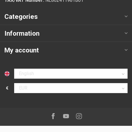
TAX/VAT Number:
NL862411981B01
Categories
Information
My account
Select language
€
Select currency
Follow us on:
Facebook
Youtube
Instagram