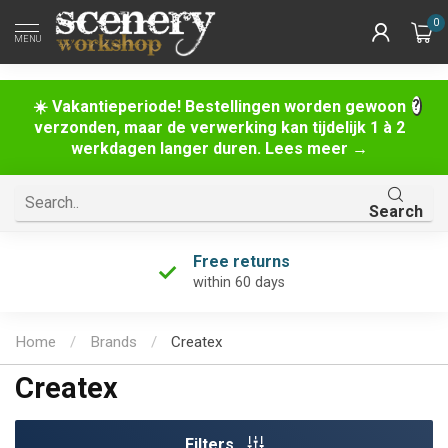
0
MENU
☀️ Vakantieperiode! Bestellingen worden gewoon
verzonden, maar de verwerking kan tijdelijk 1 à 2
werkdagen langer duren. Lees meer →
Search
Free returns
within 60 days
Home
/
Brands
/
Createx
Createx
Filters