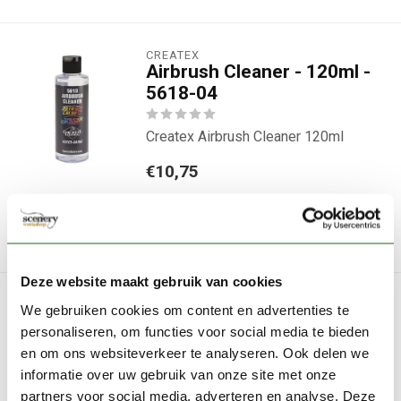
CREATEX
Airbrush Cleaner - 120ml -
5618-04
Createx Airbrush Cleaner 120ml
€10,75
Out of stock
We can place an order for you
Deze website maakt gebruik van cookies
CREATEX
We gebruiken cookies om content en advertenties te
Restorer - 120ml - 4008-04
personaliseren, om functies voor social media te bieden
en om ons websiteverkeer te analyseren. Ook delen we
Createx Restorer 120ml. is a water-
informatie over uw gebruik van onze site met onze
based, biodegradable cleaner used f...
partners voor social media, adverteren en analyse. Deze