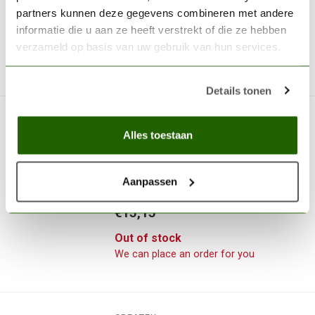
partners kunnen deze gegevens combineren met andere
€12,15
informatie die u aan ze heeft verstrekt of die ze hebben
Out of stock
verzameld op basis van uw gebruik van hun services.
We can place an order for you
Details tonen
CREATEX
Airbrush Cleaner - 240ml -
Alles toestaan
5618-08
Aanpassen
Createx Airbrush Cleaner 240ml
€15,15
Out of stock
We can place an order for you