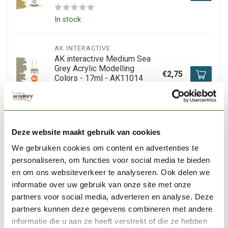
In stock
AK INTERACTIVE
AK interactive Medium Sea
Grey Acrylic Modelling
€2,75
Colors - 17ml - AK11014
In stock
AK INTERACTIVE
Deze website maakt gebruik van cookies
AK interactive Basic Skin
We gebruiken cookies om content en advertenties te
Tone Acrylic Modelling
€2,75
Colors - 17ml - AK11052
personaliseren, om functies voor social media te bieden
en om ons websiteverkeer te analyseren. Ook delen we
Out of stock
informatie over uw gebruik van onze site met onze
partners voor social media, adverteren en analyse. Deze
partners kunnen deze gegevens combineren met andere
AK INTERACTIVE
informatie die u aan ze heeft verstrekt of die ze hebben
AK interactive Grass Green