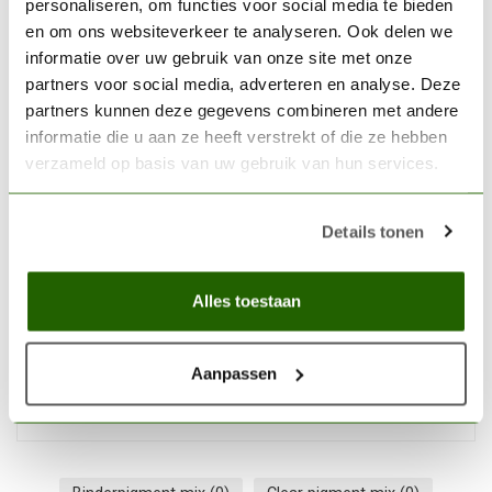
Masterclass Drybrush Set -
personaliseren, om functies voor social media te bieden
€19,34
3x - TL5054
en om ons websiteverkeer te analyseren. Ook delen we
informatie over uw gebruik van onze site met onze
Out of stock
partners voor social media, adverteren en analyse. Deze
partners kunnen deze gegevens combineren met andere
informatie die u aan ze heeft verstrekt of die ze hebben
VALLEJO
Vallejo Pigment Natural
verzameld op basis van uw gebruik van hun services.
Umber - 35ml - 73109
€4,32
Out of stock
Details tonen
THE MASTERS
Alles toestaan
The Masters Brush cleaner
and preserver 1 / 4oz - 7.1gr
€4,49
- # 114BJ
Aanpassen
In stock