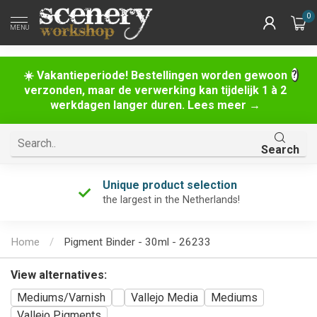
0
MENU
☀️ Vakantieperiode! Bestellingen worden gewoon
verzonden, maar de verwerking kan tijdelijk 1 à 2
werkdagen langer duren. Lees meer →
Search
Unique product selection
the largest in the Netherlands!
Home
/
Pigment Binder - 30ml - 26233
View alternatives:
Mediums/Varnish
Vallejo Media
Mediums
Vallejo Pigments