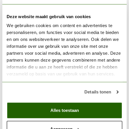
32ml - 77712
€9,31
In stock
Deze website maakt gebruik van cookies
We gebruiken cookies om content en advertenties te
VALLEJO
personaliseren, om functies voor social media te bieden
Vallejo Metal Color Gunmetal
en om ons websiteverkeer te analyseren. Ook delen we
Gray - 32ml - 77720
€9,31
informatie over uw gebruik van onze site met onze
partners voor social media, adverteren en analyse. Deze
In stock
partners kunnen deze gegevens combineren met andere
informatie die u aan ze heeft verstrekt of die ze hebben
VALLEJO
verzameld op basis van uw gebruik van hun services.
Vallejo Gloss Metal Varnish -
32ml - 77657
€5,73
Details tonen
In stock
Alles toestaan
32ml paint pot
(0)
32ml verfblik
(0)