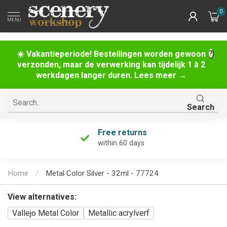
0
MENU
☀️ Vakantieperiode! Bestellingen worden gewoon
verzonden, maar de verwerking kan tijdelijk 1 à 2
werkdagen langer duren. Lees meer →
Search
Free returns
within 60 days
Home
/
Metal Color Silver - 32ml - 77724
View alternatives:
Vallejo Metal Color
Metallic acrylverf