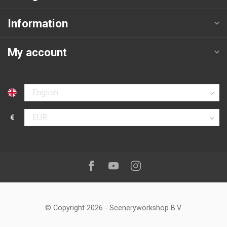
Information
My account
Select language
€
Select currency
Follow us on:
Facebook
Youtube
Instagram
© Copyright 2026
-
Sceneryworkshop B.V.