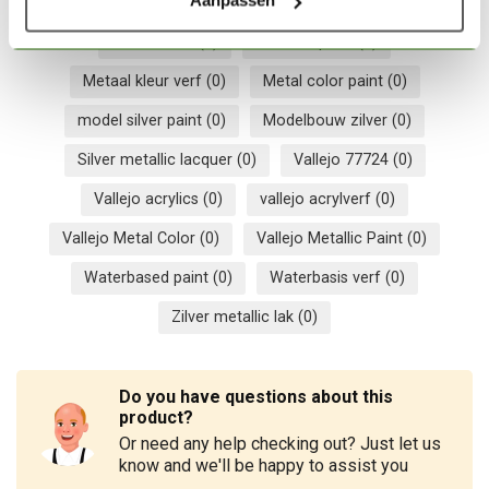
Aanpassen
Acryl airbrush verf
(0)
Acrylic airbrush paint
(0)
Airbrush lak
(0)
Airbrush paint
(0)
Metaal kleur verf
(0)
Metal color paint
(0)
model silver paint
(0)
Modelbouw zilver
(0)
Silver metallic lacquer
(0)
Vallejo 77724
(0)
Vallejo acrylics
(0)
vallejo acrylverf
(0)
Vallejo Metal Color
(0)
Vallejo Metallic Paint
(0)
Waterbased paint
(0)
Waterbasis verf
(0)
Zilver metallic lak
(0)
Do you have questions about this
product?
Or need any help checking out? Just let us
know and we'll be happy to assist you