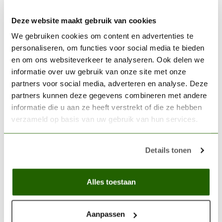
Deze website maakt gebruik van cookies
MINI MONSTERS
Mini Monsters Blacksmith -
We gebruiken cookies om content en advertenties te
MM-0005
€4,95
personaliseren, om functies voor social media te bieden
en om ons websiteverkeer te analyseren. Ook delen we
Out of stock
informatie over uw gebruik van onze site met onze
partners voor social media, adverteren en analyse. Deze
VALLEJO
partners kunnen deze gegevens combineren met andere
Vallejo Surface Primer
informatie die u aan ze heeft verstrekt of die ze hebben
Black - 400ml - 28012
€13,63
verzameld op basis van uw gebruik van hun services.
In stock
Details tonen
VALLEJO
Vallejo Surface Primer
White - 400ml - 28010
€13,63
Alles toestaan
Out of stock
Aanpassen