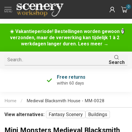
0
MENU
☀️ Vakantieperiode! Bestellingen worden gewoon
verzonden, maar de verwerking kan tijdelijk 1 à 2
werkdagen langer duren. Lees meer →
Search
Free returns
within 60 days
Home
/
Medieval Blacksmith House - MM-0028
View alternatives:
Fantasy Scenery
Buildings
Mini Monsters Medieval Blacksmith