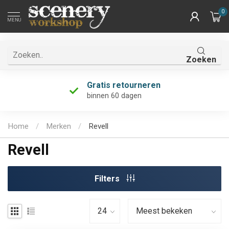
0
MENU
Zoeken
Uniek assortiment
én de grootste van Nederland!
Home
/
Merken
/
Revell
Revell
Filters