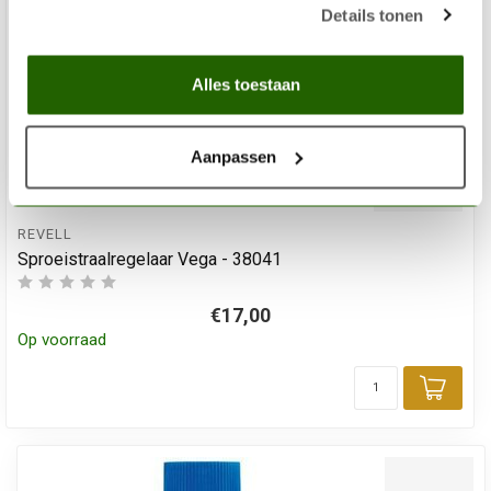
Details tonen
Alles toestaan
Aanpassen
REVELL
Sproeistraalregelaar Vega - 38041
€17,00
Op voorraad
Toev