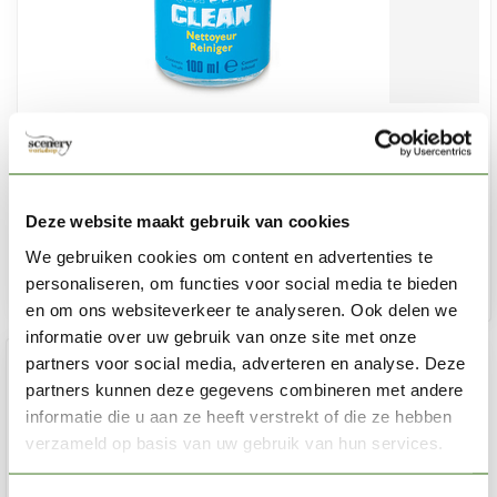
REVELL
Aqua Color Clean - 100ml - 39620
€8,95
Deze website maakt gebruik van cookies
Op voorraad
We gebruiken cookies om content en advertenties te
personaliseren, om functies voor social media te bieden
Toe
en om ons websiteverkeer te analyseren. Ook delen we
informatie over uw gebruik van onze site met onze
partners voor social media, adverteren en analyse. Deze
partners kunnen deze gegevens combineren met andere
informatie die u aan ze heeft verstrekt of die ze hebben
verzameld op basis van uw gebruik van hun services.