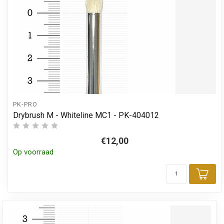
PK-PRO
Drybrush M - Whiteline MC1 - PK-404012
€12,00
Op voorraad
Toe