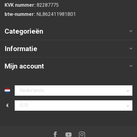
KVK nummer:
82287775
btw-nummer:
NL862411981B01
Categorieën
Informatie
Mijn account
Selecteer taal
€
Selecteer valuta
Volg ons op:
Facebook
Youtube
Instagram