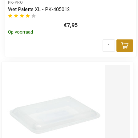
PK-PRO
Wet Palette XL - PK-405012
€7,95
Op voorraad
Toe