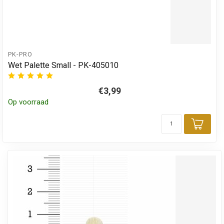
PK-PRO
Wet Palette Small - PK-405010
€3,99
Op voorraad
Toev