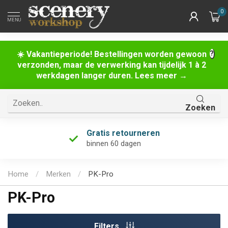
0
MENU
☀️ Vakantieperiode! Bestellingen worden gewoon
verzonden, maar de verwerking kan tijdelijk 1 à 2
werkdagen langer duren. Lees meer →
Zoeken
Gratis retourneren
binnen 60 dagen
Home
/
Merken
/
PK-Pro
PK-Pro
Filters