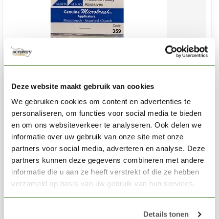
Deze website maakt gebruik van cookies
We gebruiken cookies om content en advertenties te
personaliseren, om functies voor social media te bieden
en om ons websiteverkeer te analyseren. Ook delen we
informatie over uw gebruik van onze site met onze
partners voor social media, adverteren en analyse. Deze
ALBION ALLOYS
partners kunnen deze gegevens combineren met andere
Micro Brushes assorted pack - 40pcs - 359
informatie die u aan ze heeft verstrekt of die ze hebben
verzameld op basis van uw gebruik van hun services.
€11,06
Niet op voorraad
Details tonen