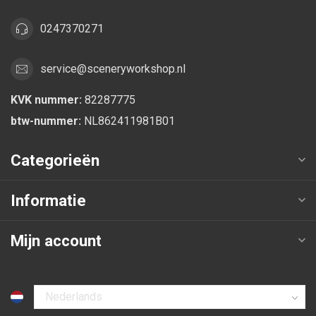
0247370271
service@sceneryworkshop.nl
KVK nummer:
82287775
btw-nummer:
NL862411981B01
Categorieën
Informatie
Mijn account
Selecteer taal