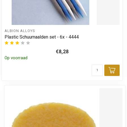
ALBION ALLOYS
Plastic Schuurnaalden set - 6x - 4444
€8,28
Op voorraad
Toev