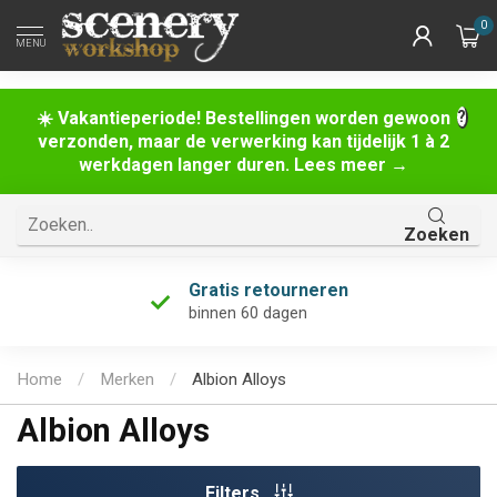
0
MENU
☀️ Vakantieperiode! Bestellingen worden gewoon
verzonden, maar de verwerking kan tijdelijk 1 à 2
werkdagen langer duren. Lees meer →
Zoeken
Gratis retourneren
binnen 60 dagen
Home
/
Merken
/
Albion Alloys
Albion Alloys
Filters