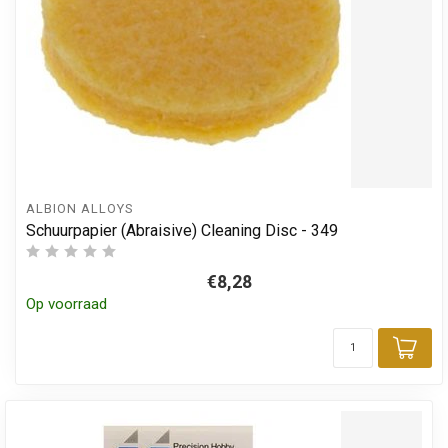
ALBION ALLOYS
Schuurpapier (Abraisive) Cleaning Disc - 349
€8,28
Op voorraad
Toe