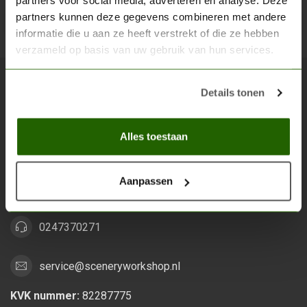
partners voor social media, adverteren en analyse. Deze
partners kunnen deze gegevens combineren met andere
Abon
informatie die u aan ze heeft verstrekt of die ze hebben
verzameld op basis van uw gebruik van hun services.
Details tonen
Scenery Workshop BV
Alles voor je miniature wargaming en scenery
Alles toestaan
Grootstalselaan 46
6533 KK Nijmegen
Aanpassen
Nederland
0247370271
service@sceneryworkshop.nl
KVK nummer:
82287775