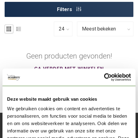
Filters
Geen producten gevonden!
GA VERDER MET WINKELEN
Deze website maakt gebruik van cookies
We gebruiken cookies om content en advertenties te
personaliseren, om functies voor social media te bieden
en om ons websiteverkeer te analyseren. Ook delen we
Abonneer je op onze nieuwsbrief
informatie over uw gebruik van onze site met onze
Blijf op de hoogte over onze laatste acties