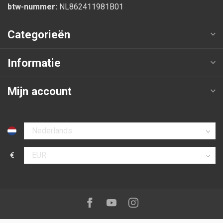
btw-nummer:
NL862411981B01
Categorieën
Informatie
Mijn account
Selecteer taal
€
Selecteer valuta
Volg ons op:
Facebook
Youtube
Instagram