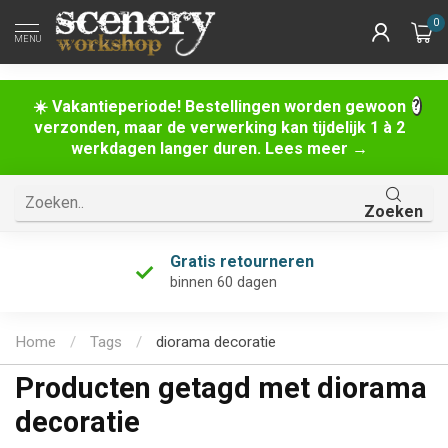
0
MENU
☀️ Vakantieperiode! Bestellingen worden gewoon
verzonden, maar de verwerking kan tijdelijk 1 à 2
werkdagen langer duren. Lees meer →
Zoeken
Gratis retourneren
binnen 60 dagen
Home
/
Tags
/
diorama decoratie
Producten getagd met diorama
decoratie