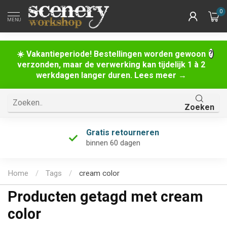
0
MENU
☀️ Vakantieperiode! Bestellingen worden gewoon
verzonden, maar de verwerking kan tijdelijk 1 à 2
werkdagen langer duren. Lees meer →
Zoeken
Gratis retourneren
binnen 60 dagen
Home
/
Tags
/
cream color
Producten getagd met cream
color