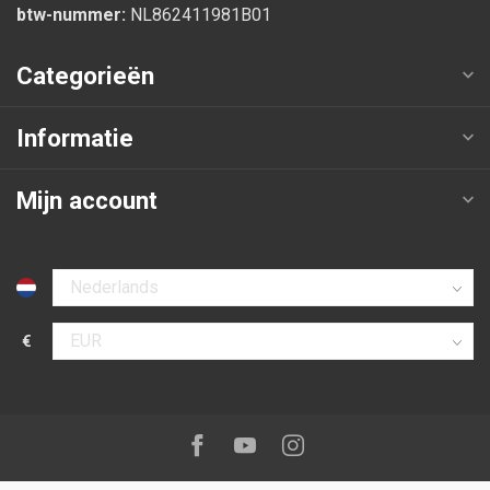
btw-nummer:
NL862411981B01
Categorieën
Informatie
Mijn account
Selecteer taal
€
Selecteer valuta
Volg ons op:
Facebook
Youtube
Instagram