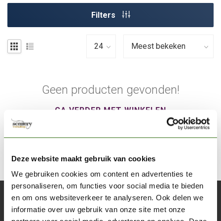
Filters
Geen producten gevonden!
GA VERDER MET WINKELEN
Deze website maakt gebruik van cookies
We gebruiken cookies om content en advertenties te
personaliseren, om functies voor social media te bieden
en om ons websiteverkeer te analyseren. Ook delen we
Abonneer je op onze nieuwsbrief
informatie over uw gebruik van onze site met onze
Blijf op de hoogte over onze laatste acties