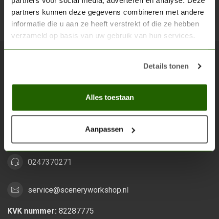
partners voor social media, adverteren en analyse. Deze
partners kunnen deze gegevens combineren met andere
Abon
informatie die u aan ze heeft verstrekt of die ze hebben
verzameld op basis van uw gebruik van hun services.
Details tonen
Scenery Workshop BV
Alles voor je miniature wargaming en scenery
Alles toestaan
Grootstalselaan 46
6533 KK Nijmegen
Aanpassen
Nederland
0247370271
service@sceneryworkshop.nl
KVK nummer:
82287775