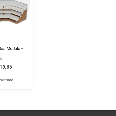
E
tles Module -
13,66
voorraad