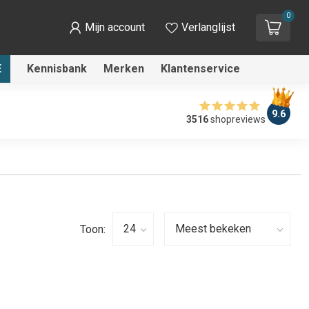
0
Mijn account
Verlanglijst
E
Kennisbank
Merken
Klantenservice
9.6
3516
shopreviews
Toon: