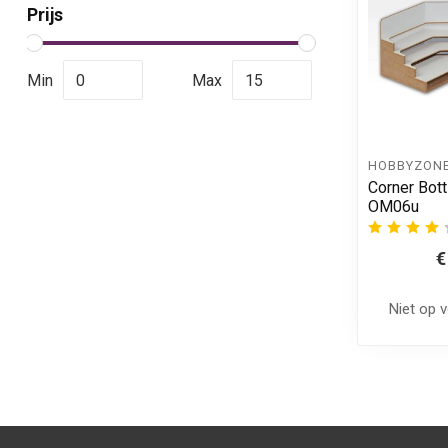
Prijs
Min
Max
HOBBYZON
Corner Bot
OM06u
€
Niet op 