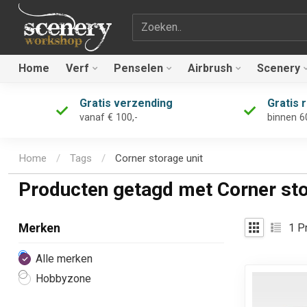
Zoekterm
Home
Verf
Penselen
Airbrush
Scenery
Gratis verzending
Gratis 
vanaf € 100,-
binnen 6
Home
/
Tags
/
Corner storage unit
Producten getagd met Corner sto
1
Pr
Merken
Alle merken
Hobbyzone