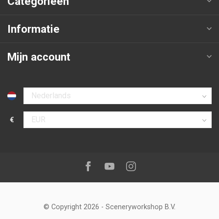
Categorieën
Informatie
Mijn account
Selecteer taal
€
Selecteer valuta
Volg ons op:
Facebook
Youtube
Instagram
© Copyright 2026
-
Sceneryworkshop B.V.