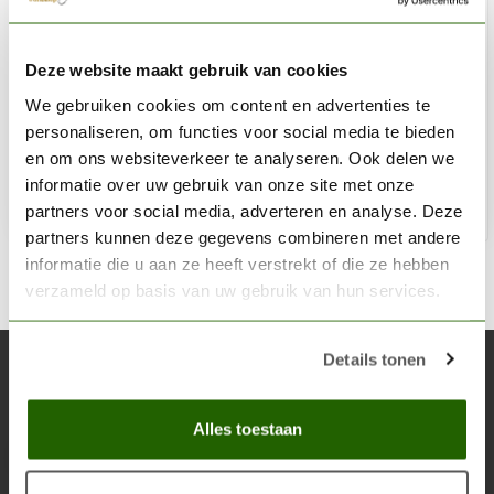
COLOR WHEEL COMPANY
Deze website maakt gebruik van cookies
Pocket Color Wheel US - 13cm - 3501
We gebruiken cookies om content en advertenties te
€8,59
personaliseren, om functies voor social media te bieden
Niet op voorraad
en om ons websiteverkeer te analyseren. Ook delen we
informatie over uw gebruik van onze site met onze
partners voor social media, adverteren en analyse. Deze
partners kunnen deze gegevens combineren met andere
informatie die u aan ze heeft verstrekt of die ze hebben
verzameld op basis van uw gebruik van hun services.
Details tonen
Abonneer je op onze nieuwsbrief
Blijf op de hoogte over onze laatste acties
Alles toestaan
Abon