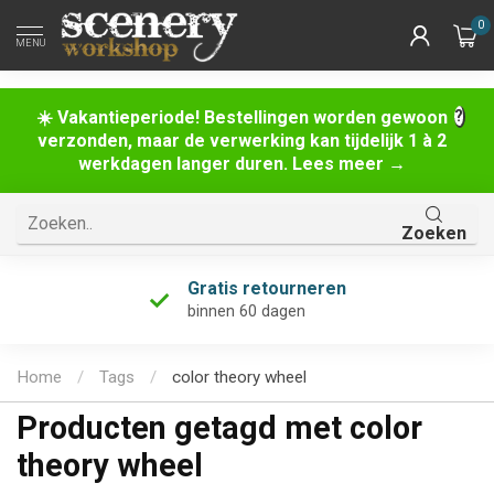
0
MENU
☀️ Vakantieperiode! Bestellingen worden gewoon
verzonden, maar de verwerking kan tijdelijk 1 à 2
werkdagen langer duren. Lees meer →
Zoeken
Gratis retourneren
binnen 60 dagen
Home
/
Tags
/
color theory wheel
Producten getagd met color
theory wheel