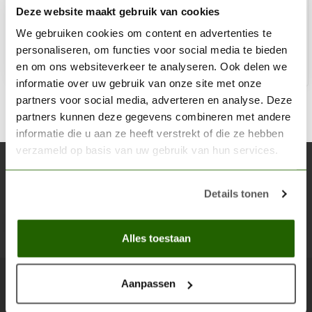
Deze website maakt gebruik van cookies
€12,69
Niet op voorraad
We gebruiken cookies om content en advertenties te
personaliseren, om functies voor social media te bieden
en om ons websiteverkeer te analyseren. Ook delen we
informatie over uw gebruik van onze site met onze
partners voor social media, adverteren en analyse. Deze
partners kunnen deze gegevens combineren met andere
informatie die u aan ze heeft verstrekt of die ze hebben
verzameld op basis van uw gebruik van hun services.
Abonneer je op onze nieuwsbrief
Blijf op de hoogte over onze laatste acties
Details tonen
Abon
Alles toestaan
Aanpassen
Scenery Workshop BV