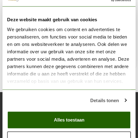
COLOR WHEEL COMPANY
Deze website maakt gebruik van cookies
Pocket Color Wheel US - 13cm - 3501
We gebruiken cookies om content en advertenties te
€8,59
personaliseren, om functies voor social media te bieden
Niet op voorraad
en om ons websiteverkeer te analyseren. Ook delen we
informatie over uw gebruik van onze site met onze
partners voor social media, adverteren en analyse. Deze
partners kunnen deze gegevens combineren met andere
informatie die u aan ze heeft verstrekt of die ze hebben
verzameld op basis van uw gebruik van hun services.
Details tonen
Abonneer je op onze nieuwsbrief
Blijf op de hoogte over onze laatste acties
Alles toestaan
Abon