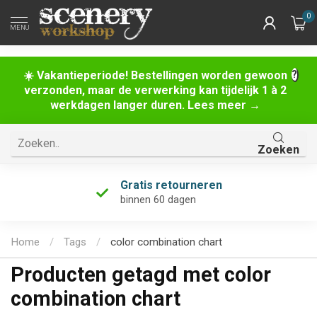
0
MENU
☀️ Vakantieperiode! Bestellingen worden gewoon
verzonden, maar de verwerking kan tijdelijk 1 à 2
werkdagen langer duren. Lees meer →
Zoeken
Gratis retourneren
binnen 60 dagen
Home
/
Tags
/
color combination chart
Producten getagd met color
combination chart