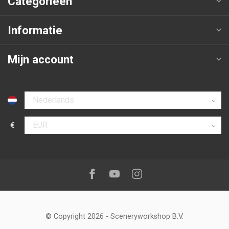
Categorieën
Informatie
Mijn account
Selecteer taal
€
Selecteer valuta
Volg ons op:
Facebook
Youtube
Instagram
© Copyright 2026
-
Sceneryworkshop B.V.