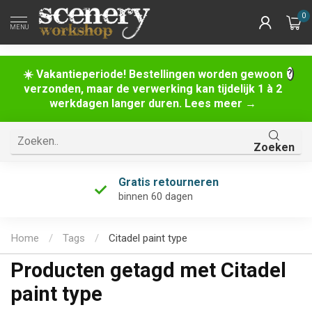
0
MENU
☀️ Vakantieperiode! Bestellingen worden gewoon
verzonden, maar de verwerking kan tijdelijk 1 à 2
werkdagen langer duren. Lees meer →
Zoeken
Gratis retourneren
binnen 60 dagen
Home
/
Tags
/
Citadel paint type
Producten getagd met Citadel
paint type