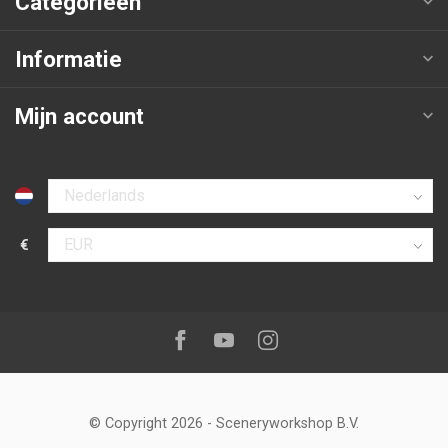
Categorieën
Informatie
Mijn account
Selecteer taal
€
Selecteer valuta
Volg ons op:
Facebook
Youtube
Instagram
© Copyright 2026
-
Sceneryworkshop B.V.