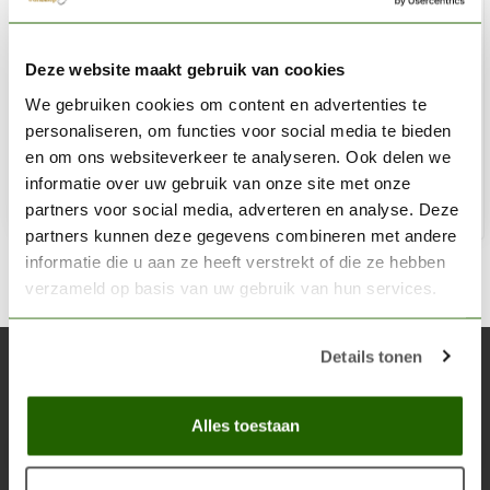
CITADEL
Deze website maakt gebruik van cookies
Nurgling Green - Layer Paint - 12ml - 22-29
We gebruiken cookies om content en advertenties te
€3,60
personaliseren, om functies voor social media te bieden
Niet op voorraad
en om ons websiteverkeer te analyseren. Ook delen we
informatie over uw gebruik van onze site met onze
partners voor social media, adverteren en analyse. Deze
partners kunnen deze gegevens combineren met andere
informatie die u aan ze heeft verstrekt of die ze hebben
verzameld op basis van uw gebruik van hun services.
Details tonen
Abonneer je op onze nieuwsbrief
Blijf op de hoogte over onze laatste acties
Alles toestaan
Abon