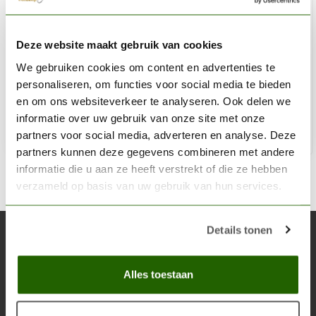
AK INTERACTIVE
Deze website maakt gebruik van cookies
Red Brown For Wood - Weathering Filter - 35 ml - AK262
We gebruiken cookies om content en advertenties te
€3,75
personaliseren, om functies voor social media te bieden
Op voorraad
en om ons websiteverkeer te analyseren. Ook delen we
informatie over uw gebruik van onze site met onze
partners voor social media, adverteren en analyse. Deze
Toe
partners kunnen deze gegevens combineren met andere
informatie die u aan ze heeft verstrekt of die ze hebben
verzameld op basis van uw gebruik van hun services.
Details tonen
Abonneer je op onze nieuwsbrief
Blijf op de hoogte over onze laatste acties
Alles toestaan
Abon