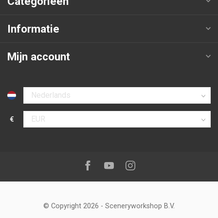
Categorieën
Informatie
Mijn account
Selecteer taal
€
Selecteer valuta
Volg ons op:
Facebook
Youtube
Instagram
© Copyright 2026
-
Sceneryworkshop B.V.