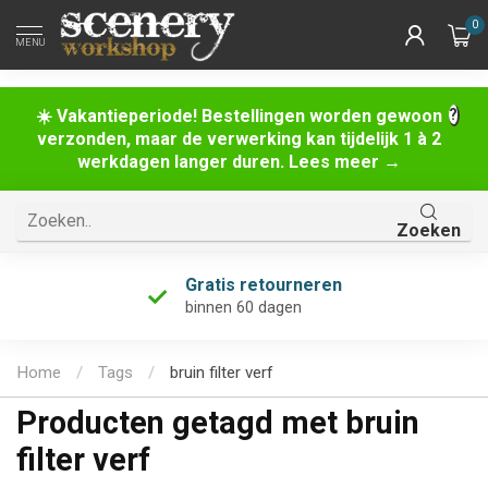
0
MENU
☀️ Vakantieperiode! Bestellingen worden gewoon
verzonden, maar de verwerking kan tijdelijk 1 à 2
werkdagen langer duren. Lees meer →
Zoeken
Gratis retourneren
binnen 60 dagen
Home
/
Tags
/
bruin filter verf
Producten getagd met bruin
filter verf