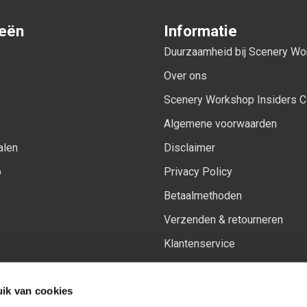
ieën
Informatie
Duurzaamheid bij Scenery W
Over ons
Scenery Workshop Insiders C
Algemene voorwaarden
alen
Disclaimer
p
Privacy Policy
Betaalmethoden
Verzenden & retourneren
Klantenservice
Sitemap
ik van cookies
Het vernieuwde Insiders spa