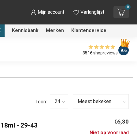
0
Mijn account
Verlanglijst
E
Kennisbank
Merken
Klantenservice
9.6
3516
shopreviews
Toon:
€6,30
 18ml - 29-43
Niet op voorraad