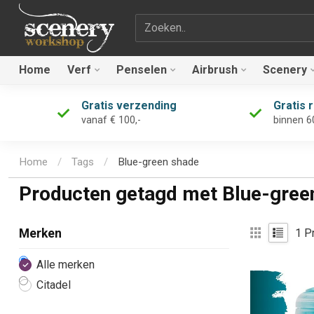
Zoekterm
Home
Verf
Penselen
Airbrush
Scenery
Gratis verzending
Gratis 
vanaf € 100,-
binnen 6
Home
/
Tags
/
Blue-green shade
Producten getagd met Blue-gree
1
Pr
Merken
Alle merken
Citadel