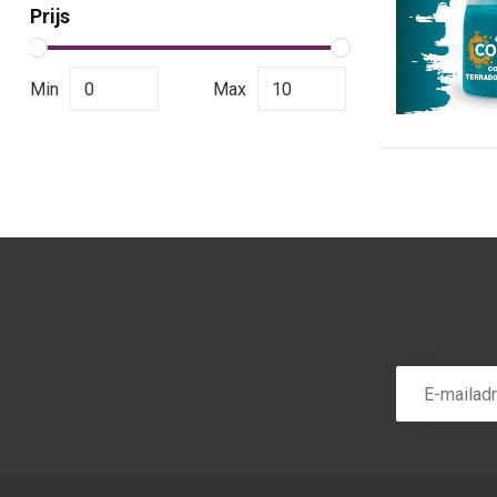
Prijs
Min
Max