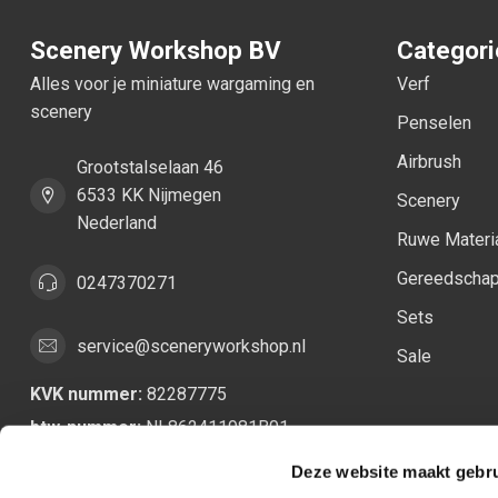
Scenery Workshop BV
Categor
Alles voor je miniature wargaming en
Verf
scenery
Penselen
Airbrush
Grootstalselaan 46
6533 KK Nijmegen
Scenery
Nederland
Ruwe Materi
Gereedscha
0247370271
Sets
service@sceneryworkshop.nl
Sale
KVK nummer:
82287775
btw-nummer:
NL862411981B01
Deze website maakt gebru