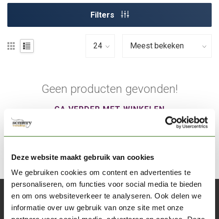
Filters
Geen producten gevonden!
GA VERDER MET WINKELEN
Deze website maakt gebruik van cookies
We gebruiken cookies om content en advertenties te
personaliseren, om functies voor social media te bieden
en om ons websiteverkeer te analyseren. Ook delen we
Abonneer je op onze nieuwsbrief
informatie over uw gebruik van onze site met onze
Blijf op de hoogte over onze laatste acties