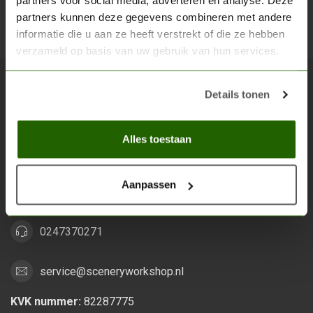
partners voor social media, adverteren en analyse. Deze
partners kunnen deze gegevens combineren met andere
Abon
informatie die u aan ze heeft verstrekt of die ze hebben
verzameld op basis van uw gebruik van hun services.
Details tonen
Scenery Workshop BV
Alles voor je miniature wargaming en scenery
Alles toestaan
Grootstalselaan 46
6533 KK Nijmegen
Aanpassen
Nederland
0247370271
service@sceneryworkshop.nl
KVK nummer:
82287775