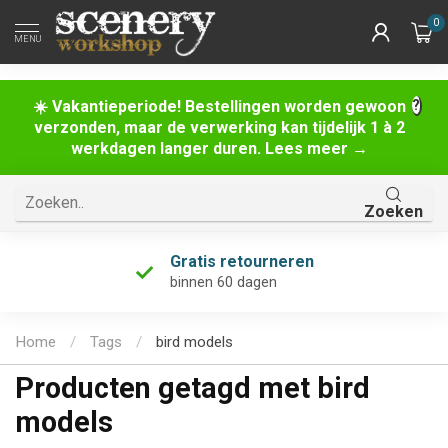
0
MENU
☀️ Vakantieperiode! Bestellingen worden gewoon
verzonden, maar de verwerking kan tijdelijk 1 à 2
werkdagen langer duren. Lees meer →
Zoeken
Gratis retourneren
binnen 60 dagen
Home
/
Tags
/
bird models
Producten getagd met bird
models