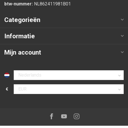
btw-nummer:
NL862411981B01
Categorieën
Informatie
Mijn account
Selecteer taal
€
Selecteer valuta
Volg ons op:
Facebook
Youtube
Instagram