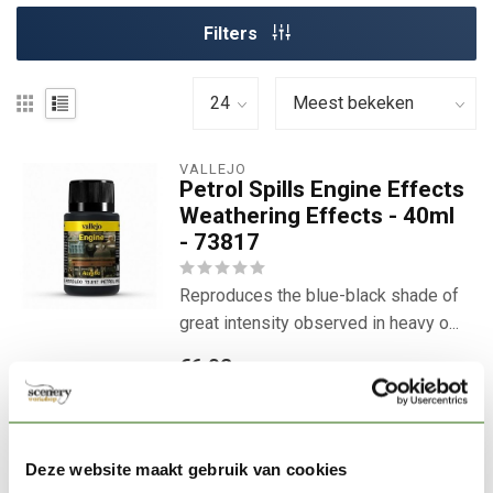
Filters
VALLEJO
Petrol Spills Engine Effects
Weathering Effects - 40ml
- 73817
Reproduces the blue-black shade of
great intensity observed in heavy o...
€6,02
Niet op voorraad
Laat d.m.v. onderstaande knop
uw adres achter en u ontvangt
een email van ons zodra het
Deze website maakt gebruik van cookies
product er weer is.