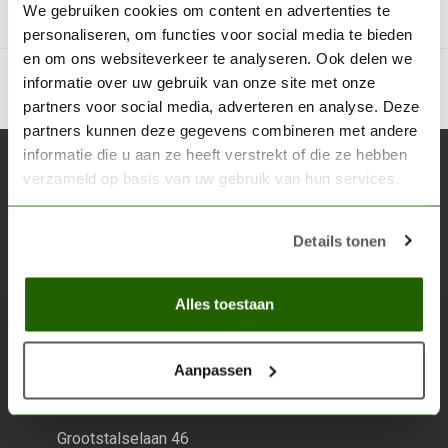
We gebruiken cookies om content en advertenties te
personaliseren, om functies voor social media te bieden
en om ons websiteverkeer te analyseren. Ook delen we
informatie over uw gebruik van onze site met onze
partners voor social media, adverteren en analyse. Deze
partners kunnen deze gegevens combineren met andere
informatie die u aan ze heeft verstrekt of die ze hebben
Abonneer je op onze nieuwsbrief
verzameld op basis van uw gebruik van hun services.
Blijf op de hoogte over onze laatste acties
Details tonen
Abon
Alles toestaan
Scenery Workshop BV
Aanpassen
Alles voor je miniature wargaming en scenery
Grootstalselaan 46