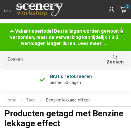
0
MENU
☀️ Vakantieperiode! Bestellingen worden gewoon
verzonden, maar de verwerking kan tijdelijk 1 à 2
werkdagen langer duren. Lees meer →
Zoeken
Gratis retourneren
binnen 60 dagen
Home
/
Tags
/
Benzine lekkage effect
Producten getagd met Benzine
lekkage effect